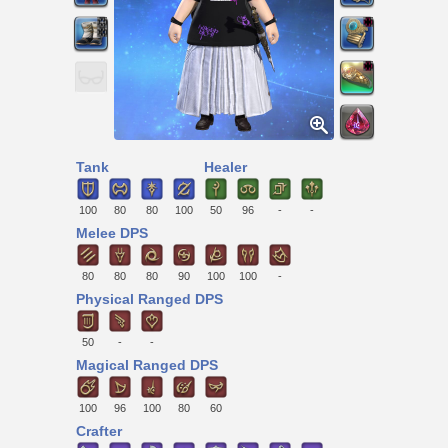
Tank
Healer
100
80
80
100
50
96
-
-
Melee DPS
80
80
80
90
100
100
-
Physical Ranged DPS
50
-
-
Magical Ranged DPS
100
96
100
80
60
Crafter