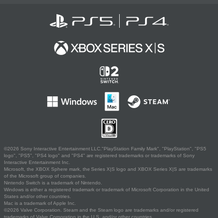
©2026 Sony Interactive Entertainment LLC."PlayStation Family Mark", "PlayStation", "PS5
logo", "PS5", "PS4 logo" and "PS4" are registered trademarks or trademarks of Sony
Interactive Entertainment Inc.
Microsoft, the XBOX Sphere mark, the Series X|S logo and XBOX Series X|S are trademarks
of the Microsoft group of companies.
Nintendo Switch is a trademark of Nintendo.
Windows is either a registered trademark or trademark of Microsoft Corporation in the United
States and/or other countries.
Mac is a trademark of Apple Inc.
©2026 Valve Corporation. Steam and the Steam logo are trademarks and/or registered
trademarks of Valve Corporation in the U.S. and/or other countries.