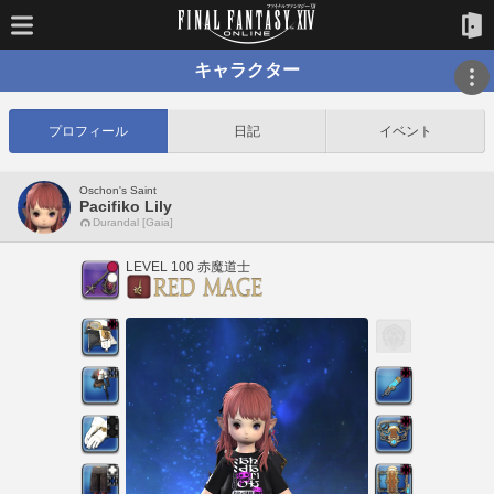
キャラクター
プロフィール
日記
イベント
Oschon's Saint
Pacifiko Lily
Durandal [Gaia]
LEVEL 100 赤魔道士