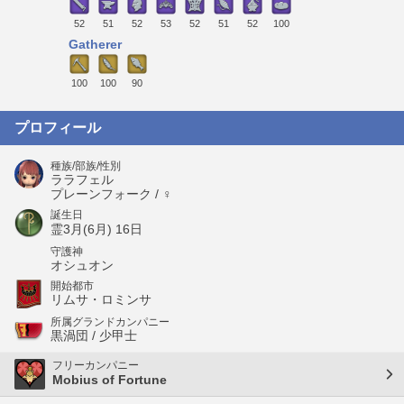
52
51
52
53
52
51
52
100
Gatherer
100
100
90
プロフィール
種族/部族/性別
ララフェル
プレーンフォーク / ♀
誕生日
霊3月(6月) 16日
守護神
オシュオン
開始都市
リムサ・ロミンサ
所属グランドカンパニー
黒渦団 / 少甲士
フリーカンパニー
Mobius of Fortune