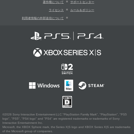
著作権について
サポートセンター
ライセンス
ルール＆ポリシー
利用者情報の外部送信について
©2026 Sony Interactive Entertainment LLC."PlayStation Family Mark", "PlayStation", "PS5
logo", "PS5", "PS4 logo" and "PS4" are registered trademarks or trademarks of Sony
Interactive Entertainment Inc.
Microsoft, the XBOX Sphere mark, the Series X|S logo and XBOX Series X|S are trademarks
of the Microsoft group of companies.