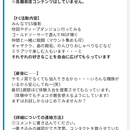
※高難易度コンテンツはしていません。
【FC活動内容】
みんなでSS撮影
地図やディープダンジョン行ってみる
ゴールドソーサーで遊んでMGP稼ぐ
仲間と一緒に戦闘（マウント集めも可）
ギャザクラ、島の開拓、のんびりおしゃべりなどなど
ミラプリで楽しむ人もいます・・・と
それぞれの好きなことを自由に広げてもらっています
【最後に……】
ケモノ耳でなくても加入できるから・・・いろんな種族が
いるから安心してね〜(笑)
最初1週間ほど体験入会を提案させてもらっています。
（体験中でもチョコボ厩舎使えるようにしています）
まずはお試しからはじめてみませんか？
《詳細についての連絡方法》
①コメントに書き込んでください。
→書き込みの確認ができ次第、コンタクトを取らせていた