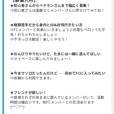
★初心者さんからベテランさんまで幅広く募集！
⇒初心者さんは遠慮なくメンバーさんに声かけてみてね！
★戦闘苦手だから身内とID&討伐行きたい方
⇒FCメンバーと気楽にいきましょう♪何度もペロッても平
気！わちゃわちゃしましょ☆
⇒下手っぴ大歓迎！楽しくやろう！
★のんびりやりたいけど、たまには一緒に遊んでほしい
⇒マイペースに楽しんでみましょ～！
★今までソロだったんだけど……初めてFCに入ってみたい
⇒体験から利用できます。
★フレンドが欲しい！
⇒昼夜それぞれ気ままに遊んでいるメンバーがいて、活動
時間は幅広いです。他FCメンバーとの交流あります
(*^▽^*)