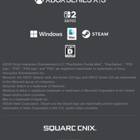
©2026 Sony Interactive Entertainment LLC."PlayStation Family Mark", "PlayStation", "PS5
logo", "PS5", "PS4 logo" and "PS4" are registered trademarks or trademarks of Sony
Interactive Entertainment Inc.
Microsoft, the XBOX Sphere mark, the Series X|S logo and XBOX Series X|S are trademarks
of the Microsoft group of companies.
Nintendo Switch is a trademark of Nintendo.
Windows is either a registered trademark or trademark of Microsoft Corporation in the United
States and/or other countries.
Mac is a trademark of Apple Inc.
©2026 Valve Corporation. Steam and the Steam logo are trademarks and/or registered
trademarks of Valve Corporation in the U.S. and/or other countries.