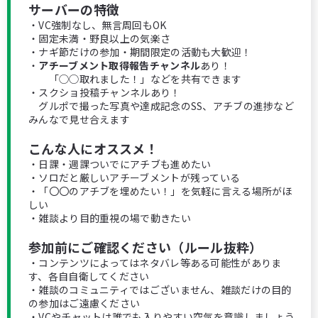
サーバーの特徴
・VC強制なし、無言周回もOK
・固定未満・野良以上の気楽さ
・ナギ節だけの参加・期間限定の活動も大歓迎！
・
アチーブメント取得報告チャンネル
あり！
「◯◯取れました！」などを共有できます
・スクショ投稿チャンネルあり！
グルポで撮った写真や達成記念のSS、アチブの進捗など
みんなで見せ合えます
こんな人にオススメ！
・日課・週課ついでにアチブも進めたい
・ソロだと厳しいアチーブメントが残っている
・「〇〇のアチブを埋めたい！」を気軽に言える場所がほ
しい
・雑談より目的重視の場で動きたい
参加前にご確認ください（ルール抜粋）
・コンテンツによってはネタバレ等ある可能性がありま
す、各自自衛してください
・雑談のコミュニティではございません、雑談だけの目的
の参加はご遠慮ください
・VCやチャットは誰でも入りやすい空気を意識しましょう