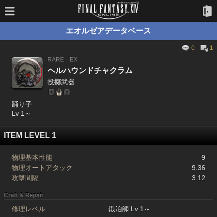
エオルゼアデータベース
0
1
RARE
EX
ヘルハウンドチャクラム
投擲武器
踊り子
Lv 1～
ITEM LEVEL 1
物理基本性能
9
物理オートアタック
9.36
攻撃間隔
3.12
Craft & Repair
修理レベル
鍛冶師 Lv 1～