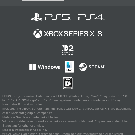
©2026 Sony Interactive Entertainment LLC."PlayStation Family Mark", "PlayStation", "PS5
logo", "PS5", "PS4 logo" and "PS4" are registered trademarks or trademarks of Sony
Interactive Entertainment Inc.
Microsoft, the XBOX Sphere mark, the Series X|S logo and XBOX Series X|S are trademarks
of the Microsoft group of companies.
Nintendo Switch is a trademark of Nintendo.
Windows is either a registered trademark or trademark of Microsoft Corporation in the United
States and/or other countries.
Mac is a trademark of Apple Inc.
©2026 Valve Corporation. Steam and the Steam logo are trademarks and/or registered