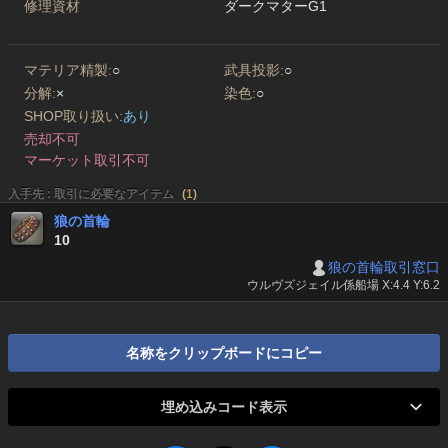
修理資材
ダークマターG1
マテリア精製:
○
武具投影:
○
分解:
×
染色:
○
SHOP取り扱い:
あり
売却不可
マーケット取引不可
入手先 : 取引に必要なアイテム
(
1
)
狼の首輪
10
狼の首輪取引窓口
ウルヴズジェイル係船場 X:4.4 Y:6.2
名称をクリップボードにコピー
埋め込みコード表示