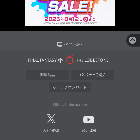
パソコン版へ
関連商品
e-STOREで購入
ゲームダウンロード
Official Information
/
X
News
YouTube