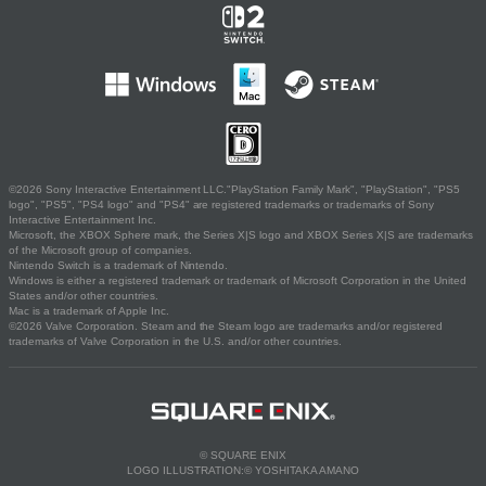
©2026 Sony Interactive Entertainment LLC."PlayStation Family Mark", "PlayStation", "PS5
logo", "PS5", "PS4 logo" and "PS4" are registered trademarks or trademarks of Sony
Interactive Entertainment Inc.
Microsoft, the XBOX Sphere mark, the Series X|S logo and XBOX Series X|S are trademarks
of the Microsoft group of companies.
Nintendo Switch is a trademark of Nintendo.
Windows is either a registered trademark or trademark of Microsoft Corporation in the United
States and/or other countries.
Mac is a trademark of Apple Inc.
©2026 Valve Corporation. Steam and the Steam logo are trademarks and/or registered
trademarks of Valve Corporation in the U.S. and/or other countries.
© SQUARE ENIX
LOGO ILLUSTRATION:© YOSHITAKA AMANO