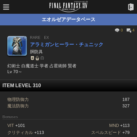
エオルゼアデータベース
0
4
RARE
EX
アラミガンヒーラー・チュニック
胴防具
幻術士 白魔道士 学者 占星術師 賢者
Lv 70～
ITEM LEVEL 310
物理防御力
187
魔法防御力
327
Bonuses
VIT
+101
MND
+113
クリティカル
+113
スペルスピード
+79