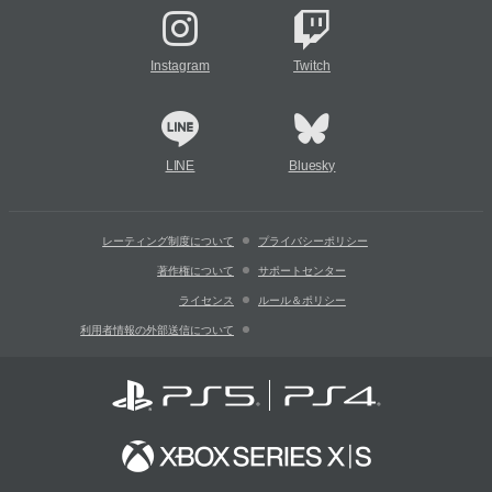
Instagram
Twitch
LINE
Bluesky
レーティング制度について
プライバシーポリシー
著作権について
サポートセンター
ライセンス
ルール＆ポリシー
利用者情報の外部送信について