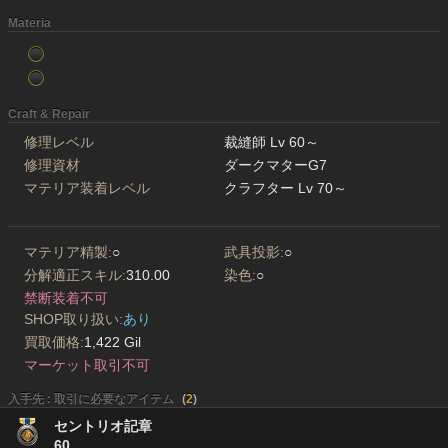
Materia
Craft & Repair
修理レベル
裁縫師 Lv 60～
修理資材
ダークマターG7
マテリア装着レベル
クラフター Lv 70～
マテリア精製:
○
武具投影:
○
分解適正スキル:
310.00
染色:
○
禁断装着不可
SHOP取り扱い:
あり
買取価格:
1,422 Gil
マーケット取引不可
入手先 : 取引に必要なアイテム
(
2
)
セントリオ記章
60