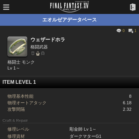
エオルゼアデータベース
0
1
ウェザードホラ
格闘武器
格闘士 モンク
Lv 1～
ITEM LEVEL 1
物理基本性能
8
物理オートアタック
6.18
攻撃間隔
2.32
Craft & Repair
修理レベル
彫金師 Lv 1～
修理資材
ダークマターG1