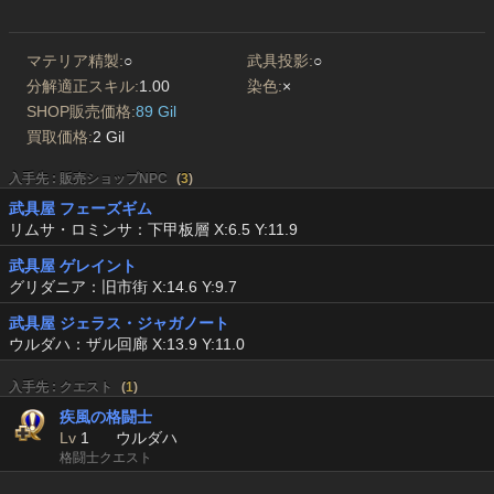
マテリア精製:
○
武具投影:
○
分解適正スキル:
1.00
染色:
×
SHOP販売価格:
89 Gil
買取価格:
2 Gil
入手先 : 販売ショップNPC
(
3
)
武具屋 フェーズギム
リムサ・ロミンサ：下甲板層 X:6.5 Y:11.9
武具屋 ゲレイント
グリダニア：旧市街 X:14.6 Y:9.7
武具屋 ジェラス・ジャガノート
ウルダハ：ザル回廊 X:13.9 Y:11.0
入手先 : クエスト
(
1
)
疾風の格闘士
Lv
1
ウルダハ
格闘士クエスト