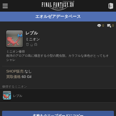
エオルゼアデータベース
0
0
レプル
ミニオン
ミニオン修得
南洋のアロアロ島に棲息する小型の爬虫類。カラフルな体色がとってもオ
シャレ
SHOP販売:
なし
買取価格:
60 Gil
修得するミニオン
レプル
名称をクリップボードにコピー