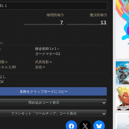
EL 1
物理防御力
魔法防御力
7
13
ir
ル
錬金術師 Lv 1～
ダークマターG1
製:
○
武具投影:
○
キル:
1.00
染色:
×
なし
Gil
名称をクリップボードにコピー
埋め込みコード表示
ファンキット「ツールチップ」コード表示