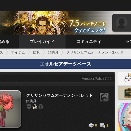
始める
プレイガイド
コミュニティ
ラ
ス
アイテム
防具
頭防具
クリサンセマムオーナメント:レッド
エオルゼアデータベース
Version:Patch 7.55
クリサンセマムオーナメント:レッド
頭防具
0
1