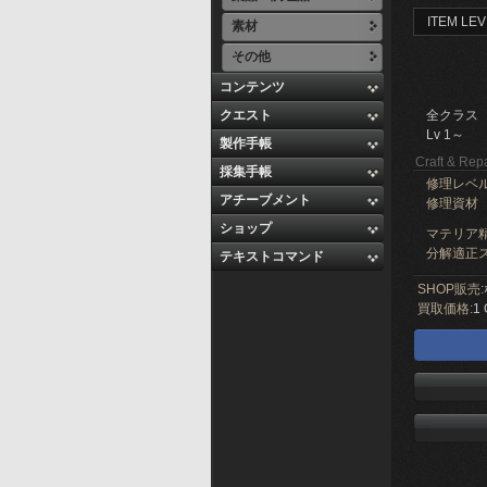
ITEM LEV
素材
その他
コンテンツ
クエスト
全クラス
Lv 1～
製作手帳
Craft & Repa
採集手帳
修理レベ
アチーブメント
修理資材
ショップ
マテリア精
分解適正ス
テキストコマンド
SHOP販売:
買取価格:
1 