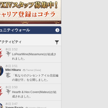
ュニティウォール
アクティビティ
本日 3:52
LoPearMine(Masamune)が結成さ
れました。
本日 3:51
Miki Hikaru
Tiamat [Gaia]
「私なりのクレセントアイル北征編
の遊び方」を公開しました。
本日 3:50
Hearth & Hex Coven(Mateus)が結
成されました。
本日 3:47
Yunon Razria
Valefor [Meteor]