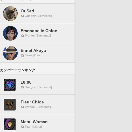
Ot Sad
Gungnir [Elemental]
Fransabelle Chloe
Typhon [Elemental]
Ennet Akoya
Fenrir [Gaia]
カンパニーランキング
10:00
Gungnir [Elemental]
Fleur Chloe
Typhon [Elemental]
Metal Woman
Titan [Mana]