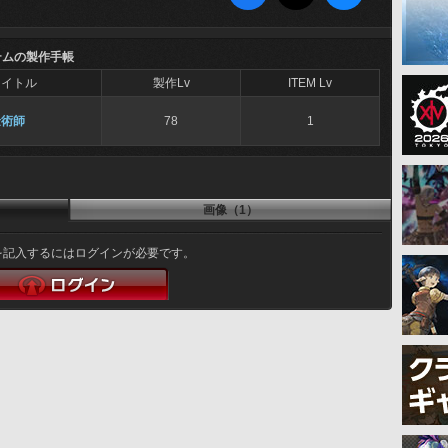
テムの製作手帳
タイトル
製作Lv
ITEM Lv
金術師
78
1
画像（1）
を記入するにはログインが必要です。