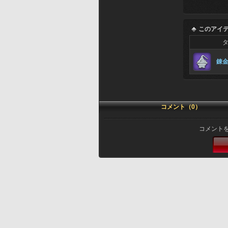
このアイ
錬
コメント（0）
コメント