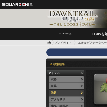
ニュース
FFXIVを
プレイガイド
エオルゼアデータベー
検索結果
アイテム
武器
道具
防具
アクセサリ
薬品・調理品