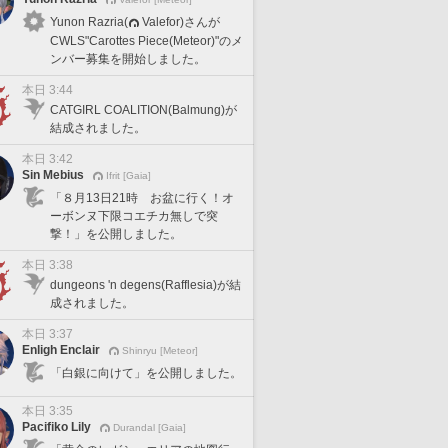
Yunon Razria(
Valefor)さんが
CWLS"Carottes Piece(Meteor)"のメ
ンバー募集を開始しました。
本日 3:44
CATGIRL COALITION(Balmung)が
結成されました。
本日 3:42
Sin Mebius
Ifrit [Gaia]
「８月13日21時 お盆に行く！オ
ーボンヌ下限コエチカ無しで突
撃！」を公開しました。
本日 3:38
dungeons 'n degens(Rafflesia)が結
成されました。
本日 3:37
Enligh Enclair
Shinryu [Meteor]
「白銀に向けて」を公開しました。
本日 3:35
Pacifiko Lily
Durandal [Gaia]