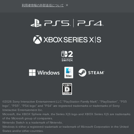
利用者情報の外部送信について
©2026 Sony Interactive Entertainment LLC."PlayStation Family Mark", "PlayStation", "PS5
logo", "PS5", "PS4 logo" and "PS4" are registered trademarks or trademarks of Sony
Interactive Entertainment Inc.
Microsoft, the XBOX Sphere mark, the Series X|S logo and XBOX Series X|S are trademarks
of the Microsoft group of companies.
Nintendo Switch is a trademark of Nintendo.
Windows is either a registered trademark or trademark of Microsoft Corporation in the United
States and/or other countries.