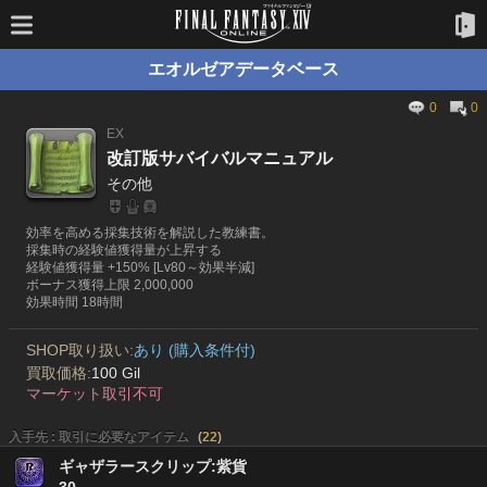
エオルゼアデータベース
0
0
EX
改訂版サバイバルマニュアル
その他
効率を高める採集技術を解説した教練書。
採集時の経験値獲得量が上昇する
経験値獲得量 +150% [Lv80～効果半減]
ボーナス獲得上限 2,000,000
効果時間 18時間
SHOP取り扱い:
あり (購入条件付)
買取価格:
100 Gil
マーケット取引不可
入手先 : 取引に必要なアイテム
(
22
)
ギャザラースクリップ:紫貨