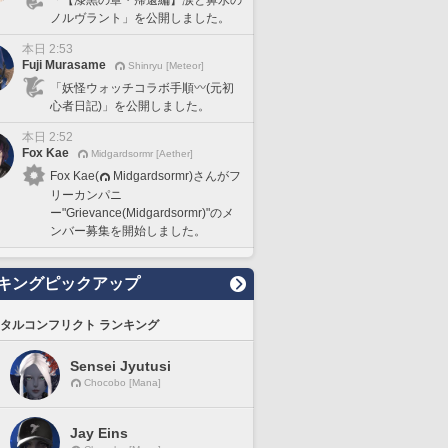
ノルヴラント」を公開しました。
本日 2:53
Fuji Murasame
Shinryu [Meteor]
「妖怪ウォッチコラボ手順〰️(元初
心者日記)」を公開しました。
本日 2:52
Fox Kae
Midgardsormr [Aether]
Fox Kae(
Midgardsormr)さんがフ
リーカンパニ
ー"Grievance(Midgardsormr)"のメ
ンバー募集を開始しました。
キングピックアップ
タルコンフリクト ランキング
Sensei Jyutusi
Chocobo [Mana]
Jay Eins