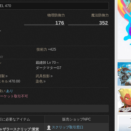
EL 470
物理防御力
魔法防御力
176
352
ー
技術力
+425
ir
ル
裁縫師 Lv 70～
ダークマターG7
製:
○
武具投影:
○
キル:
470.00
染色:
○
扱い:
あり
ーケット取引不可
引に必要なアイテム
販売ショップNPC
スクリップ取引窓口
ャザラースクリップ:紫貨