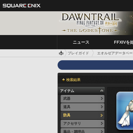
ニュース
FFXIVを
プレイガイド
エオルゼアデータベー
検索結果
アイテム
武器
道具
防具
アクセサリ
薬品・調理品