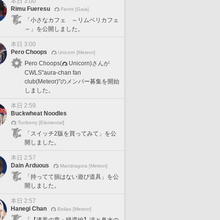
本日 3:00
Rimu Fueresu
Fenrir [Gaia]
「小さなカフェ ～リムベリカフェ
～」を公開しました。
本日 3:00
Pero Choops
Unicorn [Meteor]
Pero Choops(
Unicorn)さんが
CWLS"aura-chan fan
club(Meteor)"のメンバー募集を開始
しました。
本日 2:59
Buckwheat Noodles
Tonberry [Elemental]
「スイッチ2版を買ってみて」を公
開しました。
本日 2:57
Dain Arduous
Mandragora [Meteor]
「持ってて損はない遊び道具」を公
開しました。
本日 2:57
Hanegi Chan
Belias [Meteor]
「【漆黒の章・帰還編】涙と鼻水の