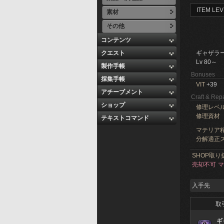
ITEM LEV
素材
その他
コンテンツ
クエスト
ギャザラ
Lv 80～
製作手帳
Bonuses
採集手帳
VIT
+39
アチーブメント
Craft & Repa
ショップ
修理レベ
修理資材
テキストコマンド
マテリア精
分解適正ス
SHOP取り
売却不可
マ
入手先
取
ギ