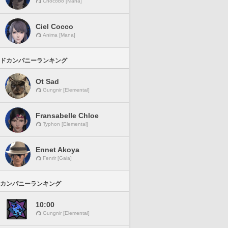
Chocobo [Mana]
Ciel Cocco
Anima [Mana]
ドカンパニーランキング
Ot Sad
Gungnir [Elemental]
Fransabelle Chloe
Typhon [Elemental]
Ennet Akoya
Fenrir [Gaia]
カンパニーランキング
10:00
Gungnir [Elemental]