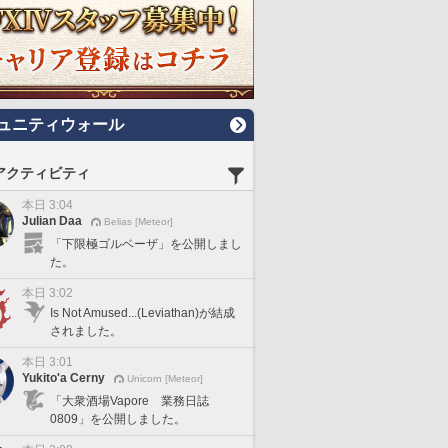
ュニティウォール
アクティビティ
本日 3:04
Julian Daa
Belias [Meteor]
「下限極ゴルベーザ」を公開しまし
た。
本日 3:02
Is Not Amused...(Leviathan)が結成
されました。
本日 3:01
Yukito'a Cerny
Unicorn [Meteor]
「大衆酒場Vapore 業務日誌
0809」を公開しました。