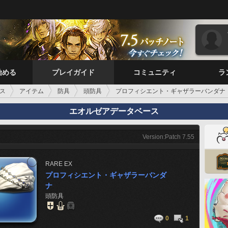
始める
プレイガイド
コミュニティ
ラ
ス
アイテム
防具
頭防具
プロフィシエント・ギャザラーバンダナ
エオルゼアデータベース
Version:Patch 7.55
RARE
EX
プロフィシエント・ギャザラーバンダ
ナ
頭防具
0
1