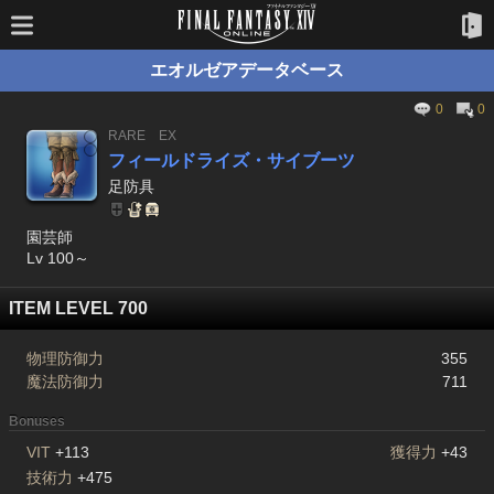
エオルゼアデータベース
0
0
RARE
EX
フィールドライズ・サイブーツ
足防具
園芸師
Lv 100～
ITEM LEVEL 700
物理防御力
355
魔法防御力
711
Bonuses
VIT
+113
獲得力
+43
技術力
+475