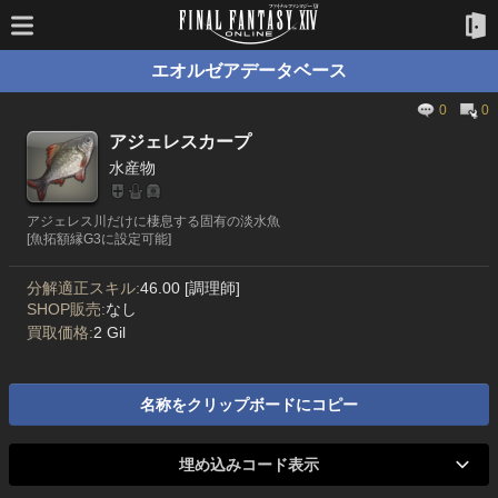
エオルゼアデータベース
0
0
アジェレスカープ
水産物
アジェレス川だけに棲息する固有の淡水魚
[魚拓額縁G3に設定可能]
分解適正スキル:
46.00 [調理師]
SHOP販売:
なし
買取価格:
2 Gil
名称をクリップボードにコピー
埋め込みコード表示