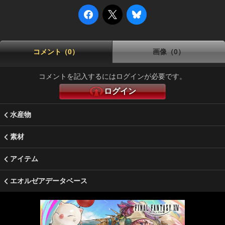
コメント（0）
画像（0）
コメントを記入するにはログインが必要です。
ログイン
水産物
素材
アイテム
エオルゼアデータベース