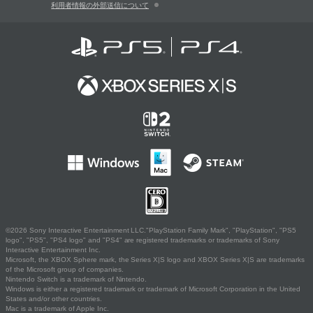
利用者情報の外部送信について
©2026 Sony Interactive Entertainment LLC."PlayStation Family Mark", "PlayStation", "PS5
logo", "PS5", "PS4 logo" and "PS4" are registered trademarks or trademarks of Sony
Interactive Entertainment Inc.
Microsoft, the XBOX Sphere mark, the Series X|S logo and XBOX Series X|S are trademarks
of the Microsoft group of companies.
Nintendo Switch is a trademark of Nintendo.
Windows is either a registered trademark or trademark of Microsoft Corporation in the United
States and/or other countries.
Mac is a trademark of Apple Inc.