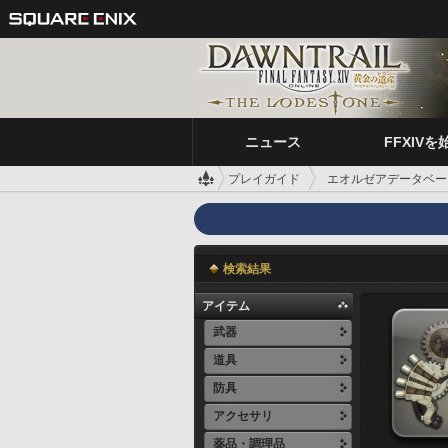
ニュース
FFXIVを
プレイガイド
エオルゼアデータベー
検索結果
アイテム
武器
道具
防具
アクセサリ
薬品・調理品