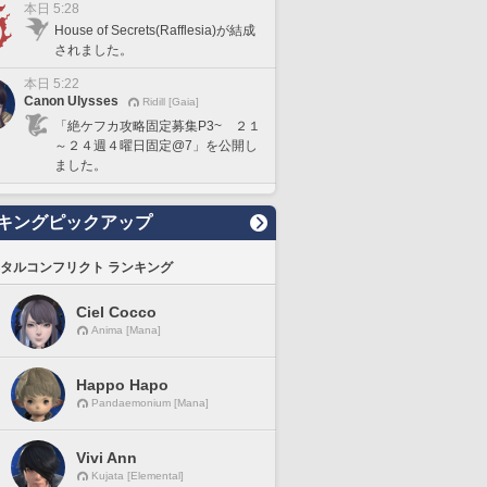
本日 5:28
House of Secrets(Rafflesia)が結成
されました。
本日 5:22
Canon Ulysses
Ridill [Gaia]
「絶ケフカ攻略固定募集P3~ ２１
～２４週４曜日固定@7」を公開し
ました。
キングピックアップ
タルコンフリクト ランキング
Ciel Cocco
Anima [Mana]
Happo Hapo
Pandaemonium [Mana]
Vivi Ann
Kujata [Elemental]