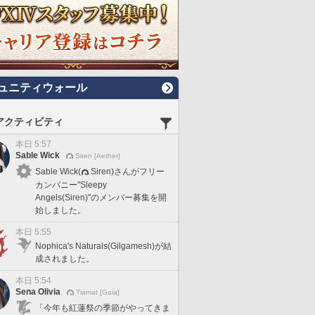
ュニティウォール
アクティビティ
本日 5:57
Sable Wick
Siren [Aether]
Sable Wick(
Siren)さんがフリー
カンパニー"Sleepy
Angels(Siren)"のメンバー募集を開
始しました。
本日 5:55
Nophica's Naturals(Gilgamesh)が結
成されました。
本日 5:54
Sena Olivia
Tiamat [Gaia]
「今年も紅蓮祭の季節がやってきま