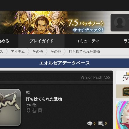
始める
プレイガイド
コミュニティ
ラ
ス
アイテム
その他
その他
打ち捨てられた遺物
エオルゼアデータベース
Version:Patch 7.55
EX
打ち捨てられた遺物
その他
0
0