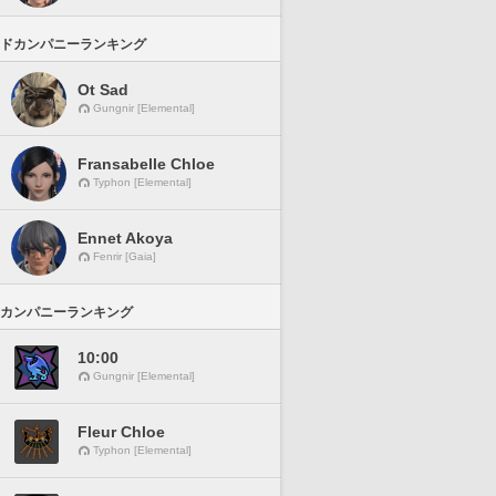
ドカンパニーランキング
Ot Sad
Gungnir [Elemental]
Fransabelle Chloe
Typhon [Elemental]
Ennet Akoya
Fenrir [Gaia]
カンパニーランキング
10:00
Gungnir [Elemental]
Fleur Chloe
Typhon [Elemental]