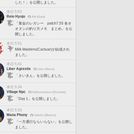
した！」を公開しました。
本日 5:53
Reio Hyojo
Ifrit [Gaia]
「黄金のレガシー patch7.55 各オ
オヌシの釣り方メモ まとめ」を公
開しました。
本日 5:51
Milk Maidens(Cactuar)が結成され
ました。
本日 5:41
Liber Agrestis
Ixion [Mana]
「さいきん」を公開しました。
本日 5:34
Village Npc
Halicarnassus [Dynamis]
「Day 1」を公開しました。
本日 5:33
Mana Phony
Valefor [Meteor]
「一方通行ならいらない」を公開し
ました。