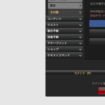
ボズヤ地下
素材
SHOP販売:
その他
売却不可
マ
コンテンツ
クエスト
製作手帳
採集手帳
アチーブメント
ショップ
テキストコマンド
コメント（0）
コメント