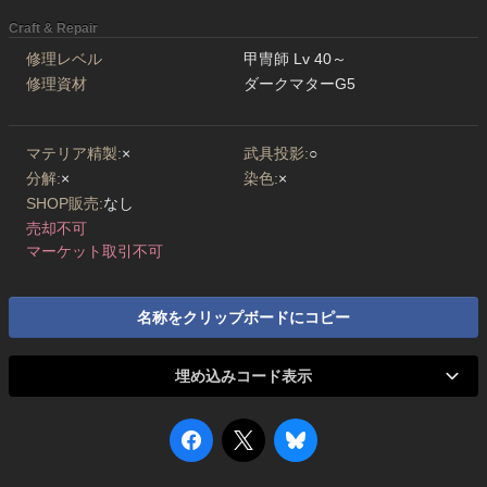
Craft & Repair
修理レベル
甲冑師 Lv 40～
修理資材
ダークマターG5
マテリア精製:
×
武具投影:
○
分解:
×
染色:
×
SHOP販売:
なし
売却不可
マーケット取引不可
名称をクリップボードにコピー
埋め込みコード表示