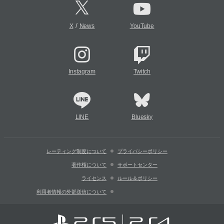
/
X
News
YouTube
Instagram
Twitch
LINE
Bluesky
レーティング制度について
プライバシーポリシー
著作権について
サポートセンター
ライセンス
ルール＆ポリシー
利用者情報の外部送信について