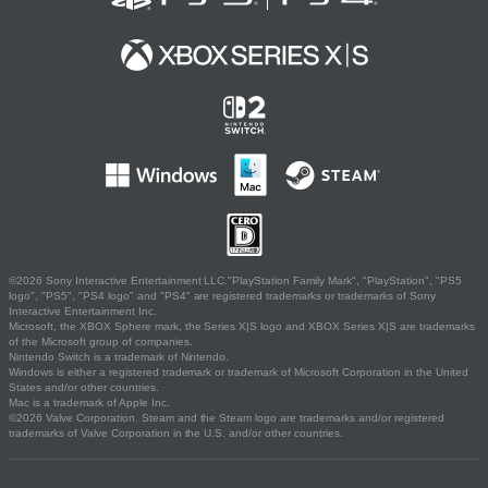
©2026 Sony Interactive Entertainment LLC."PlayStation Family Mark", "PlayStation", "PS5
logo", "PS5", "PS4 logo" and "PS4" are registered trademarks or trademarks of Sony
Interactive Entertainment Inc.
Microsoft, the XBOX Sphere mark, the Series X|S logo and XBOX Series X|S are trademarks
of the Microsoft group of companies.
Nintendo Switch is a trademark of Nintendo.
Windows is either a registered trademark or trademark of Microsoft Corporation in the United
States and/or other countries.
Mac is a trademark of Apple Inc.
©2026 Valve Corporation. Steam and the Steam logo are trademarks and/or registered
trademarks of Valve Corporation in the U.S. and/or other countries.