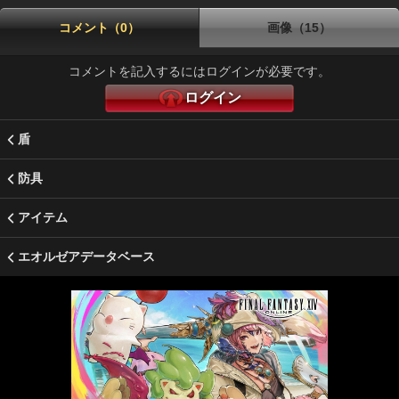
コメント（0）
画像（15）
コメントを記入するにはログインが必要です。
ログイン
盾
防具
アイテム
エオルゼアデータベース