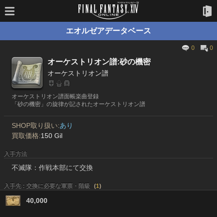
エオルゼアデータベース
0
0
オーケストリオン譜:砂の機密
オーケストリオン譜
オーケストリオン譜面帳楽曲登録
「砂の機密」の旋律が記されたオーケストリオン譜
SHOP取り扱い:
あり
買取価格:
150 Gil
入手方法
不滅隊：作戦本部にて交換
入手先 : 交換に必要な軍票・階級
(
1
)
40,000