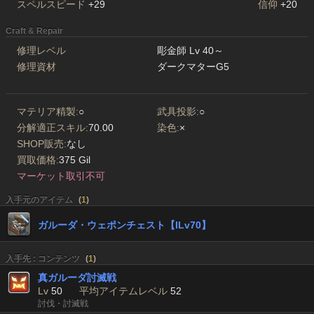
スペルスピード
+29
信仰
+20
Craft & Repair
修理レベル
彫金師 Lv 40～
修理資材
ダークマターG5
マテリア精製:
○
武具投影:
○
分解適正スキル:
70.00
染色:
×
SHOP販売:
なし
買取価格:
375 Gil
マーケット取引不可
入手元のアイテム
(
1
)
ガルーダ・ウェポンチェスト【ILv70】
入手先 : コンテンツ
(
1
)
真ガルーダ討滅戦
Lv
50
平均アイテムレベル
52
討伐・討滅戦