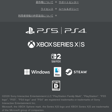
著作権について
サポートセンター
ライセンス
ルール＆ポリシー
利用者情報の外部送信について
©2026 Sony Interactive Entertainment LLC."PlayStation Family Mark", "PlayStation", "PS5
logo", "PS5", "PS4 logo" and "PS4" are registered trademarks or trademarks of Sony
Interactive Entertainment Inc.
Microsoft, the XBOX Sphere mark, the Series X|S logo and XBOX Series X|S are trademarks
of the Microsoft group of companies.