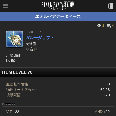
エオルゼアデータベース
2
4
RARE
EX
ガルーダリフト
天球儀
占星術師
Lv 50～
ITEM LEVEL 70
魔法基本性能
59
物理オートアタック
62.93
攻撃間隔
3.20
Bonuses
VIT
+22
MND
+22