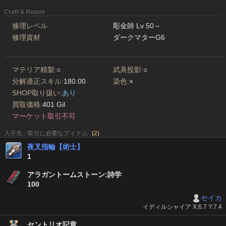
Craft & Repair
修理レベル
彫金師 Lv 50～
修理資材
ダークマターG6
マテリア精製:
○
武具投影:
○
分解適正スキル:
180.00
染色:
×
SHOP取り扱い:
あり
買取価格:
401 Gil
マーケット取引不可
入手先 : 取引に必要なアイテム
(
2
)
夜叉指輪【術士】
1
アラガントームストーン:詩学
100
セイカ
イディルシャイア X:6.7 Y:7.4
セントリオ記章