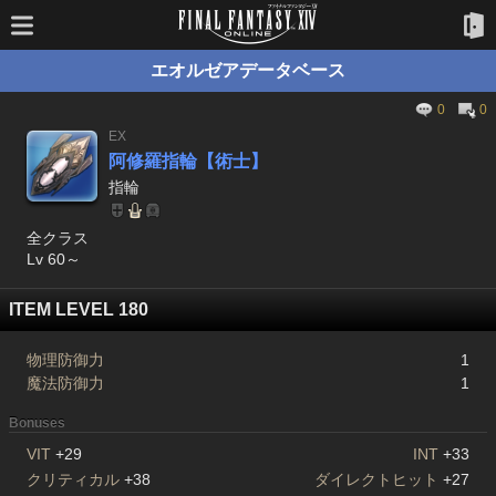
エオルゼアデータベース
0
0
EX
阿修羅指輪【術士】
指輪
全クラス
Lv 60～
ITEM LEVEL 180
物理防御力
1
魔法防御力
1
Bonuses
VIT
+29
INT
+33
クリティカル
+38
ダイレクトヒット
+27