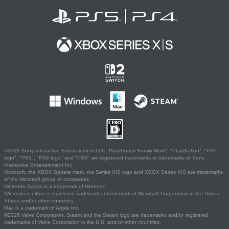
©2026 Sony Interactive Entertainment LLC."PlayStation Family Mark", "PlayStation", "PS5
logo", "PS5", "PS4 logo" and "PS4" are registered trademarks or trademarks of Sony
Interactive Entertainment Inc.
Microsoft, the XBOX Sphere mark, the Series X|S logo and XBOX Series X|S are trademarks
of the Microsoft group of companies.
Nintendo Switch is a trademark of Nintendo.
Windows is either a registered trademark or trademark of Microsoft Corporation in the United
States and/or other countries.
Mac is a trademark of Apple Inc.
©2026 Valve Corporation. Steam and the Steam logo are trademarks and/or registered
trademarks of Valve Corporation in the U.S. and/or other countries.