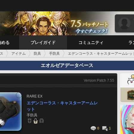
始める
プレイガイド
コミュニティ
ラ
ス
アイテム
防具
手防具
エデンコーラス・キャスターアームレッ
エオルゼアデータベース
Version:Patch 7.55
RARE
EX
エデンコーラス・キャスターアームレ
ット
手防具
0
1