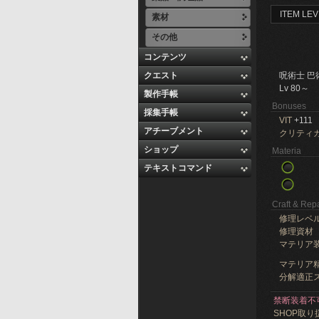
ITEM LEV
素材
その他
コンテンツ
クエスト
呪術士 巴
Lv 80～
製作手帳
Bonuses
採集手帳
VIT
+111
アチーブメント
クリティ
ショップ
Materia
テキストコマンド
Craft & Repa
修理レベ
修理資材
マテリア
マテリア精
分解適正ス
禁断装着不
SHOP取り