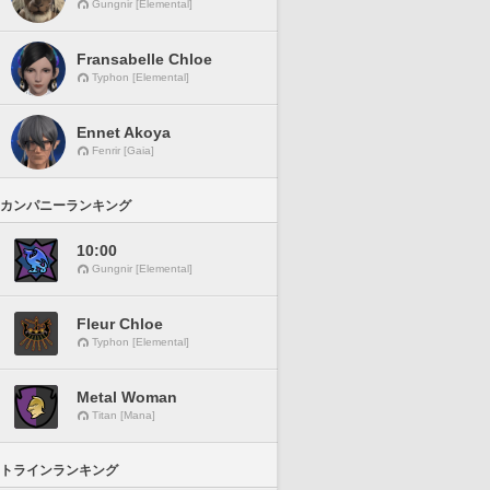
Gungnir [Elemental]
Fransabelle Chloe
Typhon [Elemental]
Ennet Akoya
Fenrir [Gaia]
カンパニーランキング
10:00
Gungnir [Elemental]
Fleur Chloe
Typhon [Elemental]
Metal Woman
Titan [Mana]
トラインランキング