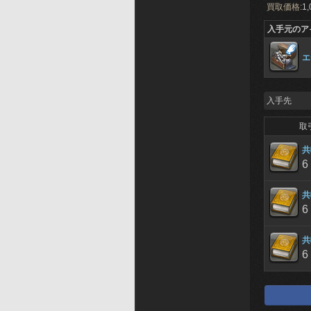
買取価格:
1,
入手元のア
エ
入手先
取
共
6
共
6
共
6