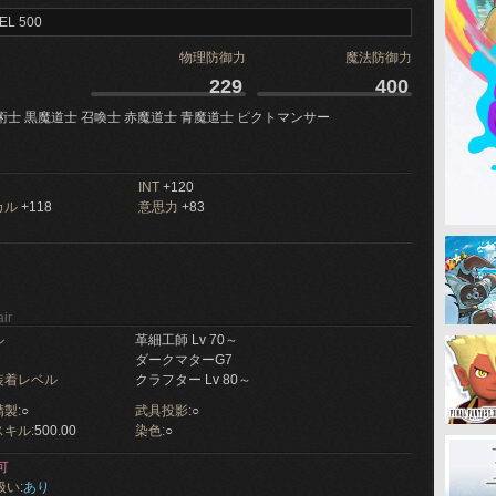
EL 500
物理防御力
魔法防御力
229
400
術士 黒魔道士 召喚士 赤魔道士 青魔道士 ピクトマンサー
INT
+120
カル
+118
意思力
+83
ir
ル
革細工師 Lv 70～
ダークマターG7
装着レベル
クラフター Lv 80～
製:
○
武具投影:
○
キル:
500.00
染色:
○
可
扱い:
あり