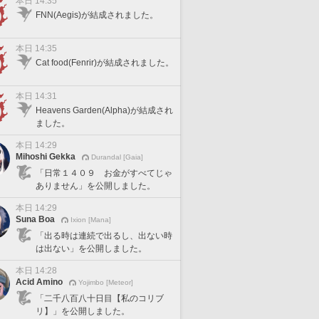
本日 14:35
FNN(Aegis)が結成されました。
本日 14:35
Cat food(Fenrir)が結成されました。
本日 14:31
Heavens Garden(Alpha)が結成され
ました。
本日 14:29
Mihoshi Gekka
Durandal [Gaia]
「日常１４０９ お金がすべてじゃ
ありません」を公開しました。
本日 14:29
Suna Boa
Ixion [Mana]
「出る時は連続で出るし、出ない時
は出ない」を公開しました。
本日 14:28
Acid Amino
Yojimbo [Meteor]
「二千八百八十日目【私のコリブ
リ】」を公開しました。