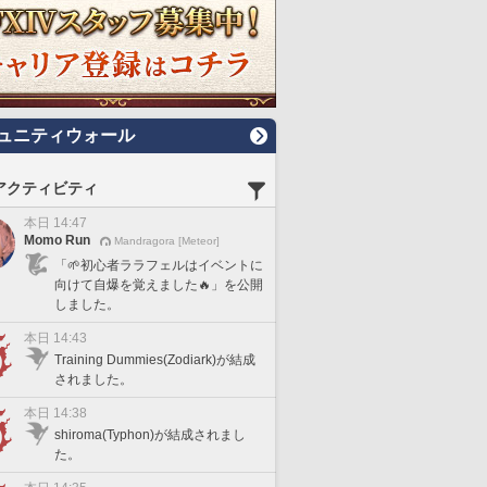
ュニティウォール
アクティビティ
本日 14:47
Momo Run
Mandragora [Meteor]
「🌱初心者ララフェルはイベントに
向けて自爆を覚えました🔥」を公開
しました。
本日 14:43
Training Dummies(Zodiark)が結成
されました。
本日 14:38
shiroma(Typhon)が結成されまし
た。