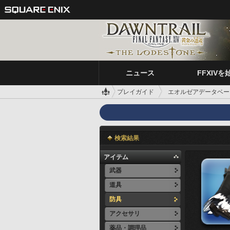
ニュース
FFXIVを
プレイガイド
エオルゼアデータベー
検索結果
アイテム
武器
道具
防具
アクセサリ
薬品・調理品