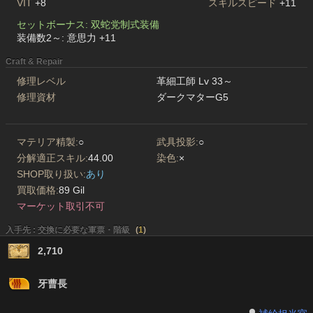
VIT
+8
スキルスピード
+11
セットボーナス: 双蛇党制式装備
装備数2～: 意思力 +11
Craft & Repair
修理レベル
革細工師 Lv 33～
修理資材
ダークマターG5
マテリア精製:
○
武具投影:
○
分解適正スキル:
44.00
染色:
×
SHOP取り扱い:
あり
買取価格:
89 Gil
マーケット取引不可
入手先 : 交換に必要な軍票・階級
(
1
)
2,710
牙曹長