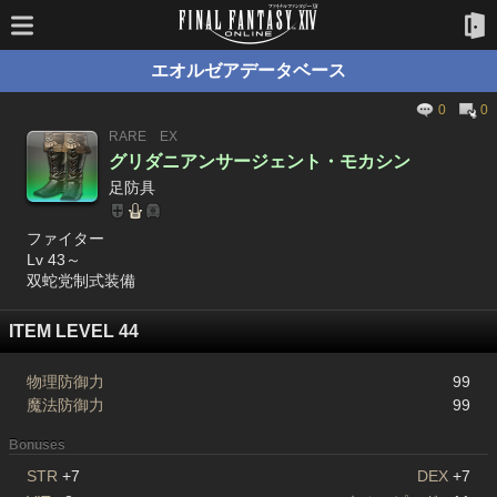
エオルゼアデータベース
0
0
RARE
EX
グリダニアンサージェント・モカシン
足防具
ファイター
Lv 43～
双蛇党制式装備
ITEM LEVEL 44
物理防御力
99
魔法防御力
99
Bonuses
STR
+7
DEX
+7