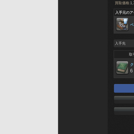
買取価格:
1,
入手元のア
ベ
入手先
取
ク
6