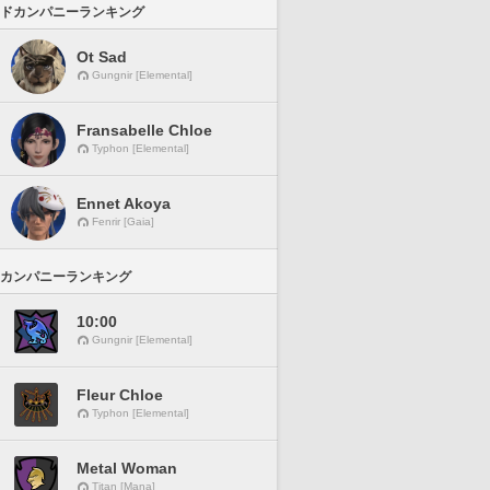
ドカンパニーランキング
Ot Sad
Gungnir [Elemental]
Fransabelle Chloe
Typhon [Elemental]
Ennet Akoya
Fenrir [Gaia]
カンパニーランキング
10:00
Gungnir [Elemental]
Fleur Chloe
Typhon [Elemental]
Metal Woman
Titan [Mana]