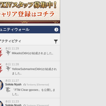
ュニティウォール
アクティビティ
本日 11:29
Mikado(Odin)が結成されました。
本日 11:28
YellowSubmarine(Odin)が結成され
ました。
本日 11:27
Soloia Nyah
Tonberry [Elemental]
「FTM Clear gposes」を公開しま
した。
本日 11:23
Soloia Nyah
Tonberry [Elemental]