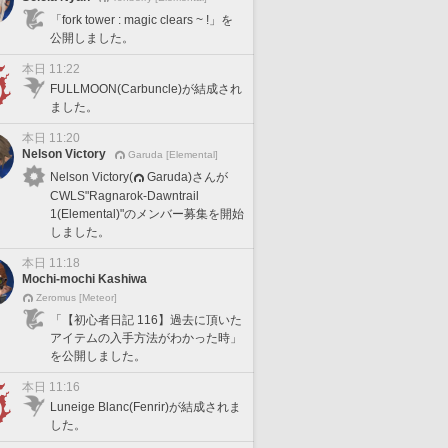
「fork tower : magic clears ~ !」を
公開しました。
本日 11:22
FULLMOON(Carbuncle)が結成され
ました。
本日 11:20
Nelson Victory
Garuda [Elemental]
Nelson Victory(
Garuda)さんが
CWLS"Ragnarok-Dawntrail
1(Elemental)"のメンバー募集を開始
しました。
本日 11:18
Mochi-mochi Kashiwa
Zeromus [Meteor]
「【初心者日記 116】過去に頂いた
アイテムの入手方法がわかった時」
を公開しました。
本日 11:16
Luneige Blanc(Fenrir)が結成されま
した。