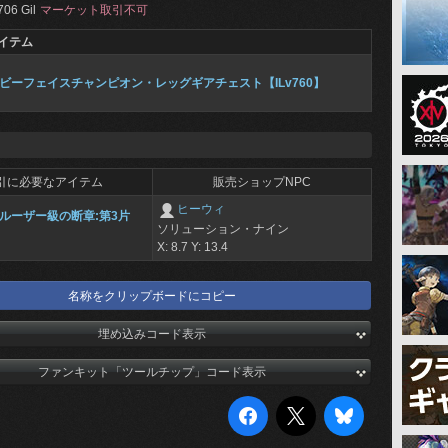
706 Gil
マーケット取引不可
イテム
ビーフェイスチャンピオン・レッグギアチェスト【ILv760】
引に必要なアイテム
販売ショップNPC
ヒーウィ
ルーザー級の断章:第3片
ソリューション・ナイン
X: 8.7 Y: 13.4
名称をクリップボードにコピー
埋め込みコード表示
ファンキット「ツールチップ」コード表示