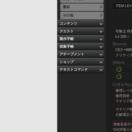
ITEM LEV
素材
その他
コンテンツ
クエスト
弓術士 吟
Lv 100～
製作手帳
Bonuses
採集手帳
DEX
+690
アチーブメント
クリティ
ショップ
Materia
テキストコマンド
Craft & Repa
修理レベ
修理資材
マテリア
マテリア精
分解適正ス
禁断装着不
SHOP取り