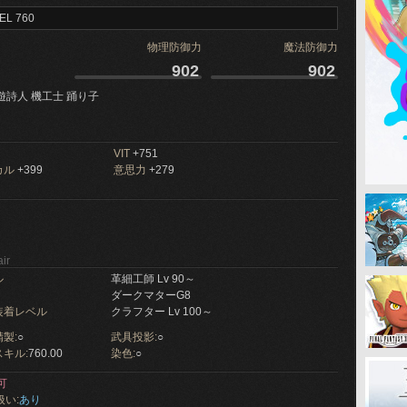
EL 760
物理防御力
魔法防御力
902
902
遊詩人 機工士 踊り子
VIT
+751
カル
+399
意思力
+279
ir
ル
革細工師 Lv 90～
ダークマターG8
装着レベル
クラフター Lv 100～
製:
○
武具投影:
○
キル:
760.00
染色:
○
可
扱い:
あり