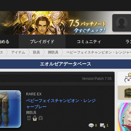
始める
プレイガイド
コミュニティ
ラ
ス
アイテム
防具
脚防具
ベビーフェイスチャンピオン・レンジャ
エオルゼアデータベース
Version:Patch 7.55
RARE
EX
ベビーフェイスチャンピオン・レンジ
ャーブレー
脚防具
0
1