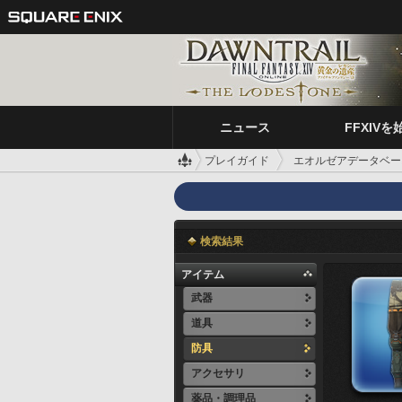
ニュース
FFXIVを
プレイガイド
エオルゼアデータベー
検索結果
アイテム
武器
道具
防具
アクセサリ
薬品・調理品