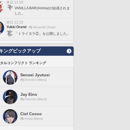
本日 11:16
VANILLA BAR(Anima)が結成されま
した。
本日 11:13
Yukki Orand
Alexander [Gaia]
「トライヨラ②」を公開しました。
キングピックアップ
タルコンフリクト ランキング
Sensei Jyutusi
Chocobo [Mana]
Jay Eins
Chocobo [Mana]
Ciel Cocco
Anima [Mana]