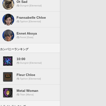
Ot Sad
Gungnir [Elemental]
Fransabelle Chloe
Typhon [Elemental]
Ennet Akoya
Fenrir [Gaia]
カンパニーランキング
10:00
Gungnir [Elemental]
Fleur Chloe
Typhon [Elemental]
Metal Woman
Titan [Mana]