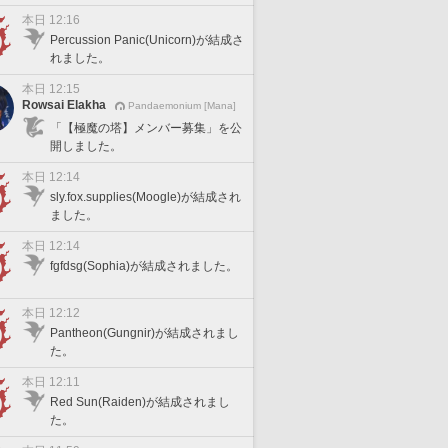
本日 12:16
Percussion Panic(Unicorn)が結成さ
れました。
本日 12:15
Rowsai Elakha
Pandaemonium [Mana]
「【極魔の塔】メンバー募集」を公
開しました。
本日 12:14
sly.fox.supplies(Moogle)が結成され
ました。
本日 12:14
fgfdsg(Sophia)が結成されました。
本日 12:12
Pantheon(Gungnir)が結成されまし
た。
本日 12:11
Red Sun(Raiden)が結成されまし
た。