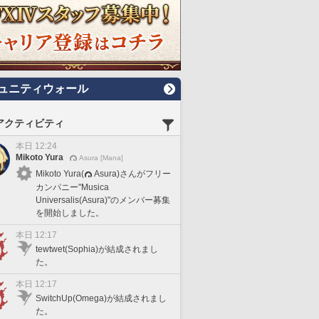
ュニティウォール
アクティビティ
本日 12:24
Mikoto Yura
Asura [Mana]
Mikoto Yura(
Asura)さんがフリー
カンパニー"Musica
Universalis(Asura)"のメンバー募集
を開始しました。
本日 12:17
tewtwet(Sophia)が結成されまし
た。
本日 12:17
SwitchUp(Omega)が結成されまし
た。