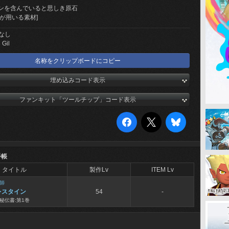
ンを含んでいると思しき原石
が用いる素材]
なし
 Gil
名称をクリップボードにコピー
埋め込みコード表示
ファンキット「ツールチップ」コード表示
手帳
タイトル
製作Lv
ITEM Lv
師
レスタイン
54
-
秘伝書:第1巻