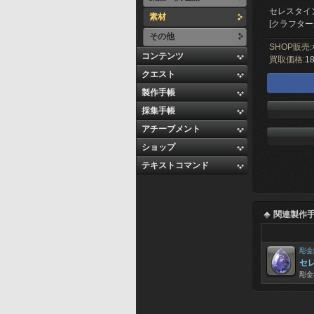
セレスタイ
素材
[クラフター
その他
SHOP販売:
コンテンツ
買取価格:
18
クエスト
製作手帳
採集手帳
アチーブメント
ショップ
テキストコマンド
関連製作
彫金
セ
彫金