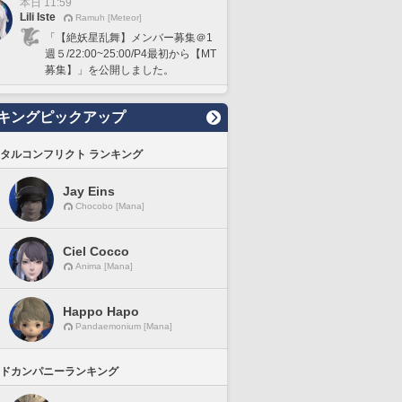
本日 11:59
Lili Iste
Ramuh [Meteor]
「【絶妖星乱舞】メンバー募集＠1
週５/22:00~25:00/P4最初から【MT
募集】」を公開しました。
キングピックアップ
タルコンフリクト ランキング
Jay Eins
Chocobo [Mana]
Ciel Cocco
Anima [Mana]
Happo Hapo
Pandaemonium [Mana]
ドカンパニーランキング