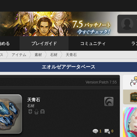
始める
プレイガイド
コミュニティ
ラ
ス
アイテム
素材
石材
天青石
エオルゼアデータベース
Version:Patch 7.55
天青石
石材
1
0