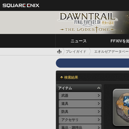
ニュース
FFXIVを
プレイガイド
エオルゼアデータベー
検索結果
アイテム
武器
道具
防具
アクセサリ
薬品・調理品