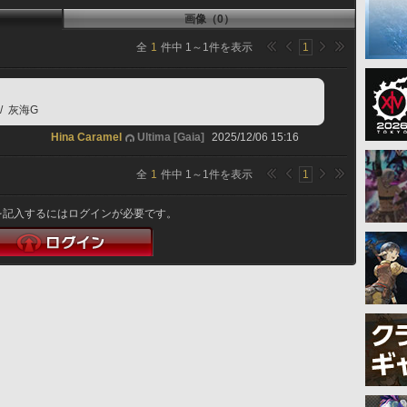
画像（0）
全
1
件中
1
～
1
件を表示
1
/  灰海G
Hina Caramel
Ultima [Gaia]
2025/12/06 15:16
全
1
件中
1
～
1
件を表示
1
を記入するにはログインが必要です。