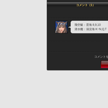
コメント（1）
飛空艇：雲海 8,9,10
潜水艦：溺没海 K~N,Q,T  
コメント