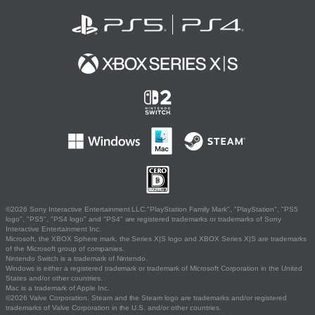
©2026 Sony Interactive Entertainment LLC."PlayStation Family Mark", "PlayStation", "PS5
logo", "PS5", "PS4 logo" and "PS4" are registered trademarks or trademarks of Sony
Interactive Entertainment Inc.
Microsoft, the XBOX Sphere mark, the Series X|S logo and XBOX Series X|S are trademarks
of the Microsoft group of companies.
Nintendo Switch is a trademark of Nintendo.
Windows is either a registered trademark or trademark of Microsoft Corporation in the United
States and/or other countries.
Mac is a trademark of Apple Inc.
©2026 Valve Corporation. Steam and the Steam logo are trademarks and/or registered
trademarks of Valve Corporation in the U.S. and/or other countries.