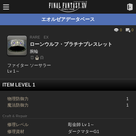
エオルゼアデータベース
0
0
RARE
EX
ローンウルフ・プラチナブレスレット
腕輪
ファイター ソーサラー
Lv 1～
ITEM LEVEL 1
物理防御力
1
魔法防御力
1
Craft & Repair
修理レベル
彫金師 Lv 1～
修理資材
ダークマターG1