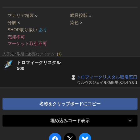
マテリア精製:
○
武具投影:
○
分解:
×
染色:
×
SHOP取り扱い:
あり
売却不可
マーケット取引不可
入手先 : 取引に必要なアイテム
(
1
)
トロフィークリスタル
500
トロフィークリスタル取引窓口
ウルヴズジェイル係船場 X:4.4 Y:6.1
名称をクリップボードにコピー
埋め込みコード表示