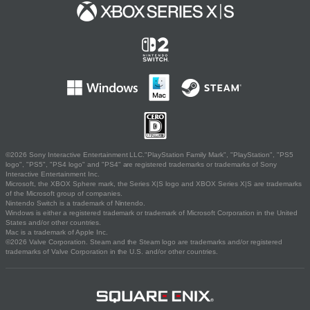
©2026 Sony Interactive Entertainment LLC."PlayStation Family Mark", "PlayStation", "PS5
logo", "PS5", "PS4 logo" and "PS4" are registered trademarks or trademarks of Sony
Interactive Entertainment Inc.
Microsoft, the XBOX Sphere mark, the Series X|S logo and XBOX Series X|S are trademarks
of the Microsoft group of companies.
Nintendo Switch is a trademark of Nintendo.
Windows is either a registered trademark or trademark of Microsoft Corporation in the United
States and/or other countries.
Mac is a trademark of Apple Inc.
©2026 Valve Corporation. Steam and the Steam logo are trademarks and/or registered
trademarks of Valve Corporation in the U.S. and/or other countries.