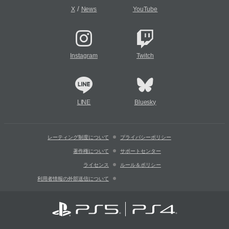
/
X
News
YouTube
Instagram
Twitch
LINE
Bluesky
レーティング制度について
プライバシーポリシー
著作権について
サポートセンター
ライセンス
ルール＆ポリシー
利用者情報の外部送信について