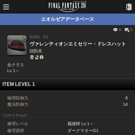
エオルゼアデータベース
0
0
RARE
EX
ヴァレンティオンエミセリー・ドレスハット
頭防具
全クラス
Lv 1～
ITEM LEVEL 1
物理防御力
8
魔法防御力
14
Craft & Repair
修理レベル
裁縫師 Lv 1～
修理資材
ダークマターG1