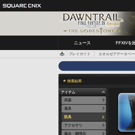
ニュース
FFXIVを
プレイガイド
エオルゼアデータベー
検索結果
アイテム
武器
道具
防具
アクセサリ
薬品・調理品