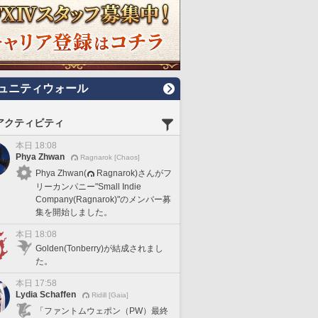
ュニティウォール
アクティビティ
本日 18:08
Phya Zhwan
Ragnarok [Chaos]
Phya Zhwan(
Ragnarok)さんがフ
リーカンパニー"Small Indie
Company(Ragnarok)"のメンバー募
集を開始しました。
本日 18:08
Golden(Tonberry)が結成されまし
た。
本日 17:58
Lydia Schaffen
Ridill [Gaia]
「ファントムウェポン（PW）最終