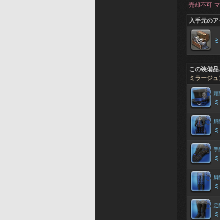
売却不可
マ
入手元のア
ミ
この装備品
ミラージュ
頭
ミ
胴
ミ
手
ミ
脚
ミ
足
ミ