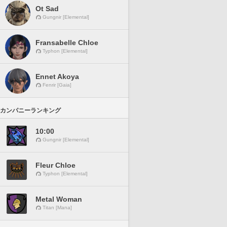
Ot Sad
Gungnir [Elemental]
Fransabelle Chloe
Typhon [Elemental]
Ennet Akoya
Fenrir [Gaia]
カンパニーランキング
10:00
Gungnir [Elemental]
Fleur Chloe
Typhon [Elemental]
Metal Woman
Titan [Mana]