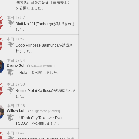
段階見た目をご紹介【白魔導士】」
を公開しました。
本日 17:57
Bluff No.111(Tonberry)が結成されま
した。
本日 17:57
Oooo Princess(Balmung)が結成さ
れました。
本日 17:54
Bruno Sol
Cactuar [Aether]
「Hola」を公開しました。
本日 17:50
RottingMoth(Rafflesia)が結成されま
した。
本日 17:48
Willow Leif
Gilgamesh [Aether]
「Ul'dah City Takeover Event --
TODAY」を公開しました。
本日 17:47