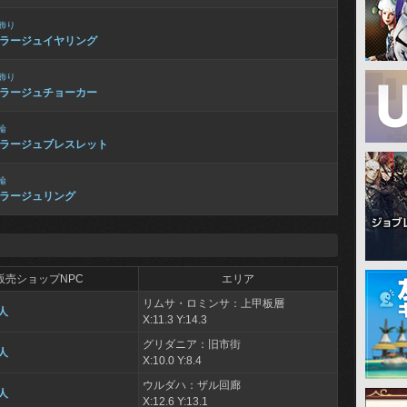
飾り
ラージュイヤリング
飾り
ラージュチョーカー
輪
ラージュブレスレット
輪
ラージュリング
販売ショップNPC
エリア
リムサ・ロミンサ：上甲板層
人
X:11.3 Y:14.3
グリダニア：旧市街
人
X:10.0 Y:8.4
ウルダハ：ザル回廊
人
X:12.6 Y:13.1