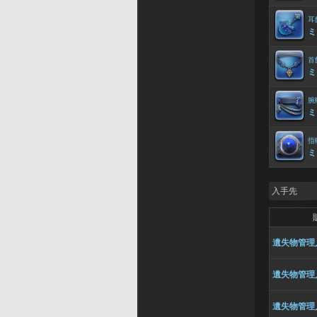
耳
ミ
首
ミ
腕
ミ
指
ミ
入手先
遺失物管理
遺失物管理
遺失物管理