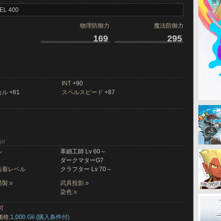
EL 400
物理防御力
魔法防御力
169
295
INT
+90
カル
+61
スペルスピード
+87
ir
ル
革細工師 Lv 60～
ダークマターG7
装着レベル
クラフター Lv 70～
製:
○
武具投影:
○
染色:
○
可
価格:
1,000 Gil (購入条件付)