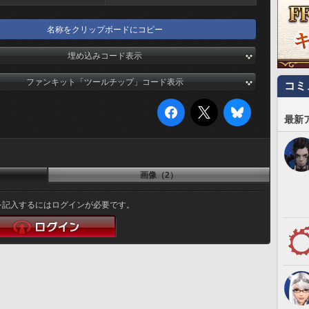
名称をクリップボードにコピー
埋め込みコード表示
ファンキット「ツールチップ」コード表示
コミ
最新
画像（2）
を記入するにはログインが必要です。