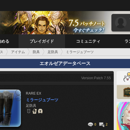
始める
プレイガイド
コミュニティ
ラ
ス
アイテム
防具
足防具
ミラージュブーツ
エオルゼアデータベース
Version:Patch 7.55
RARE
EX
ミラージュブーツ
足防具
0
2