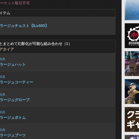
ーケット取引不可
イテム
ラージュチェスト【ILv400】
とまとめて幻影化が可能な組み合わせ（1）
アタイア
防具
ラージュハット
防具
ラージュコーティー
防具
ラージュグローブ
防具
ラージュボトム
防具
ラージュブーツ