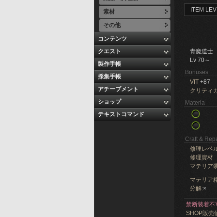
ITEM LEV
素材
その他
コンテンツ
クエスト
青魔道士
Lv 70～
製作手帳
Bonuses
採集手帳
VIT
+87
アチーブメント
クリティ
ショップ
Materia
テキストコマンド
Craft & Repa
修理レベ
修理資材
マテリア
マテリア精
分解:
×
禁断装着不
SHOP販売