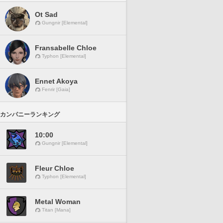
Ot Sad
Gungnir [Elemental]
Fransabelle Chloe
Typhon [Elemental]
Ennet Akoya
Fenrir [Gaia]
カンパニーランキング
10:00
Gungnir [Elemental]
Fleur Chloe
Typhon [Elemental]
Metal Woman
Titan [Mana]