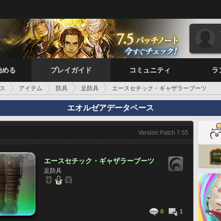
始める
プレイガイド
コミュニティ
ラ
ス
アイテム
防具
足防具
エースセチック・ギャザラーブーツ
エオルゼアデータベース
Version:Patch 7.55
エースセチック・ギャザラーブーツ
足防具
0
1