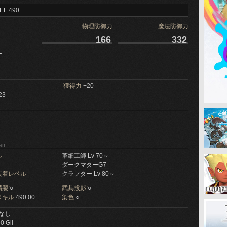
EL 490
物理防御力
魔法防御力
166
332
ー
獲得力
+20
23
ir
ル
革細工師 Lv 70～
ダークマターG7
装着レベル
クラフター Lv 80～
製:
○
武具投影:
○
キル:
490.00
染色:
○
なし
0 Gil