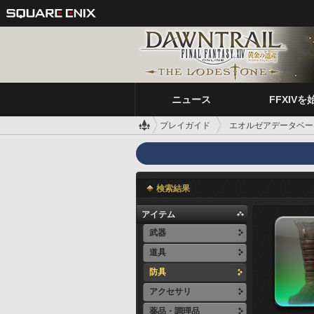
ニュース
FFXIVを
プレイガイド
エオルゼアデータベー
検索結果
アイテム
武器
道具
防具
アクセサリ
薬品・調理品