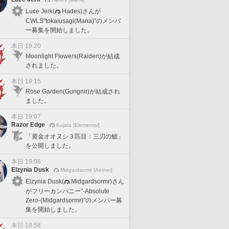
Luce Jerk(
Hades)さんが
CWLS"tokaiusagi(Mana)"のメンバ
ー募集を開始しました。
本日 19:20
Moonlight Flowers(Raiden)が結成
されました。
本日 19:15
Rose Garden(Gungnir)が結成され
ました。
本日 19:07
Razor Edge
Kujata [Elemental]
「黄金オオヌシ３匹目：三刃の鯱」
を公開しました。
本日 19:06
Elzynia Dusk
Midgardsormr [Aether]
Elzynia Dusk(
Midgardsormr)さん
がフリーカンパニー"-Absolute
Zero-(Midgardsormr)"のメンバー募
集を開始しました。
本日 18:58