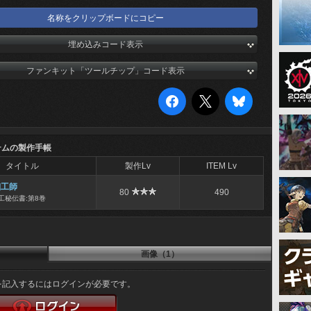
名称をクリップボードにコピー
埋め込みコード表示
ファンキット「ツールチップ」コード表示
テムの製作手帳
タイトル
製作Lv
ITEM Lv
細工師
80
490
工秘伝書:第8巻
画像（1）
を記入するにはログインが必要です。