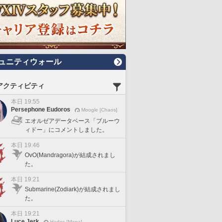
ュニティウォール
アクティビティ
本日 19:55
Persephone Eudoros
Moogle [Chaos]
エオルゼアデータベース「ブルーウ
ィドー」にコメントしました。
本日 19:46
OvO(Mandragora)が結成されまし
た。
本日 19:21
Submarine(Zodiark)が結成されまし
た。
本日 19:21
Luce Jerk
Hades [Mana]