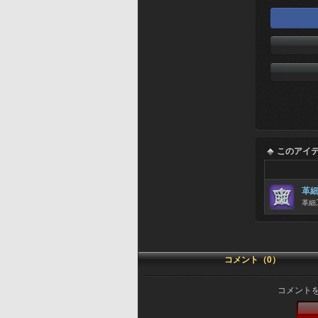
このアイ
革
革細
コメント（0）
コメント