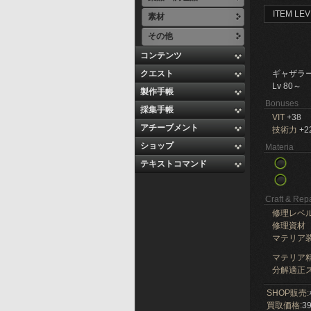
ITEM LEV
素材
その他
コンテンツ
クエスト
ギャザラ
Lv 80～
製作手帳
Bonuses
採集手帳
VIT
+38
アチーブメント
技術力
+2
ショップ
Materia
テキストコマンド
Craft & Repa
修理レベ
修理資材
マテリア
マテリア精
分解適正ス
SHOP販売:
買取価格:
39