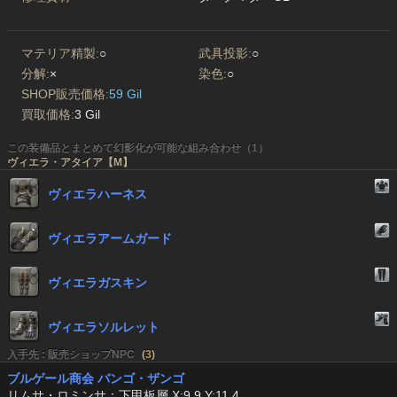
マテリア精製:
○
武具投影:
○
分解:
×
染色:
○
SHOP販売価格:
59 Gil
買取価格:
3 Gil
この装備品とまとめて幻影化が可能な組み合わせ（1）
ヴィエラ・アタイア【M】
ヴィエラハーネス
ヴィエラアームガード
ヴィエラガスキン
ヴィエラソルレット
入手先 : 販売ショップNPC
(
3
)
ブルゲール商会 バンゴ・ザンゴ
リムサ・ロミンサ：下甲板層 X:9.9 Y:11.4