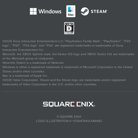
©2026 Sony Interactive Entertainment LLC."PlayStation Family Mark", "PlayStation", "PS5
logo", "PS5", "PS4 logo" and "PS4" are registered trademarks or trademarks of Sony
Interactive Entertainment Inc.
Microsoft, the XBOX Sphere mark, the Series X|S logo and XBOX Series X|S are trademarks
of the Microsoft group of companies.
Nintendo Switch is a trademark of Nintendo.
Windows is either a registered trademark or trademark of Microsoft Corporation in the United
States and/or other countries.
Mac is a trademark of Apple Inc.
©2026 Valve Corporation. Steam and the Steam logo are trademarks and/or registered
trademarks of Valve Corporation in the U.S. and/or other countries.
© SQUARE ENIX
LOGO ILLUSTRATION:© YOSHITAKA AMANO