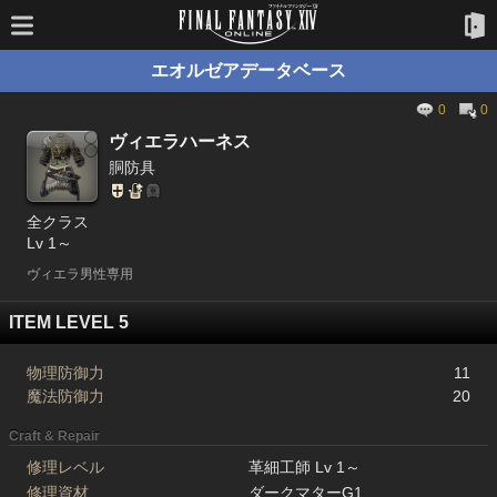
エオルゼアデータベース
0
0
ヴィエラハーネス
胴防具
全クラス
Lv 1～
ヴィエラ男性専用
ITEM LEVEL 5
物理防御力
11
魔法防御力
20
Craft & Repair
修理レベル
革細工師 Lv 1～
修理資材
ダークマターG1