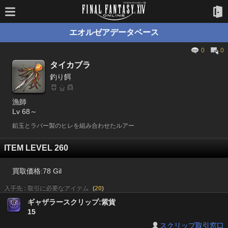
エオルゼアデータベース
0
0
タイカブラ
釣り餌
漁師
Lv 68～
鉛玉とラバー製のヒレを組み合わせたルアー
ITEM LEVEL 260
買取価格:
78 Gil
入手先 : 取引に必要なアイテム
(
20
)
ギャザラースクリップ:紫貨
15
スクリップ取引窓口