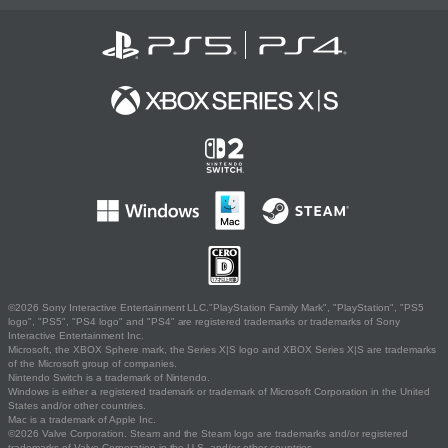
©2026 Sony Interactive Entertainment LLC."PlayStation Family Mark", "PlayStation", "PS5
logo", "PS5", "PS4 logo" and "PS4" are registered trademarks or trademarks of Sony
Interactive Entertainment Inc.
Microsoft, the XBOX Sphere mark, the Series X|S logo and XBOX Series X|S are trademarks
of the Microsoft group of companies.
Nintendo Switch is a trademark of Nintendo.
Windows is either a registered trademark or trademark of Microsoft Corporation in the United
States and/or other countries.
Mac is a trademark of Apple Inc.
©2026 Valve Corporation. Steam and the Steam logo are trademarks and/or registered
trademarks of Valve Corporation in the U.S. and/or other countries.