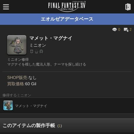
エオルゼアデータベース
0
2
マメット・マグナイ
ミニオン
ミニオン修得
マグナイを模した魔法人形。ナーマを探し続ける
SHOP販売:
なし
買取価格:
60 Gil
修得するミニオン
マメット・マグナイ
このアイテムの製作手帳
(
1
)