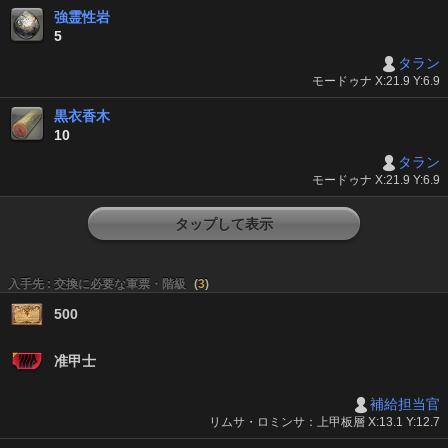
強霊性岩
5
タラン
モードゥナ X:21.9 Y:6.9
黒衣香木
10
タラン
モードゥナ X:21.9 Y:6.9
タップして表示
入手先 : 交換に必要な軍票・階級
(
3
)
500
准甲士
補給担当官
リムサ・ロミンサ：上甲板層 X:13.1 Y:12.7