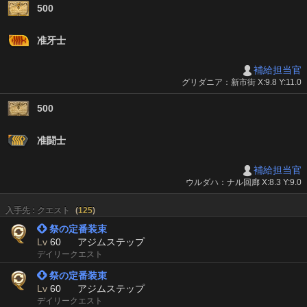
500
准牙士
補給担当官
グリダニア：新市街 X:9.8 Y:11.0
500
准闘士
補給担当官
ウルダハ：ナル回廊 X:8.3 Y:9.0
入手先 : クエスト
(
125
)
 祭の定番装束
Lv
60
アジムステップ
デイリークエスト
 祭の定番装束
Lv
60
アジムステップ
デイリークエスト