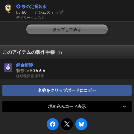
 祭の定番装束
Lv
60
アジムステップ
デイリークエスト
タップして表示
このアイテムの製作手帳
(
1
)
錬金術師
製作Lv
50
錬成秘伝書:第1巻
名称をクリップボードにコピー
埋め込みコード表示