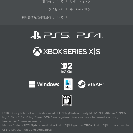
著作権について
サポートセンター
ライセンス
ルール＆ポリシー
利用者情報の外部送信について
©2026 Sony Interactive Entertainment LLC."PlayStation Family Mark", "PlayStation", "PS5
logo", "PS5", "PS4 logo" and "PS4" are registered trademarks or trademarks of Sony
Interactive Entertainment Inc.
Microsoft, the XBOX Sphere mark, the Series X|S logo and XBOX Series X|S are trademarks
of the Microsoft group of companies.