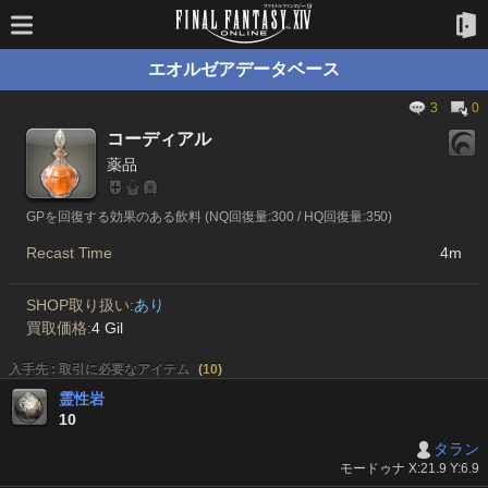
エオルゼアデータベース
3
0
コーディアル
薬品
GPを回復する効果のある飲料 (NQ回復量:300 / HQ回復量:350)
Recast Time
4m
SHOP取り扱い:
あり
買取価格:
4 Gil
入手先 : 取引に必要なアイテム
(
10
)
霊性岩
10
タラン
モードゥナ X:21.9 Y:6.9