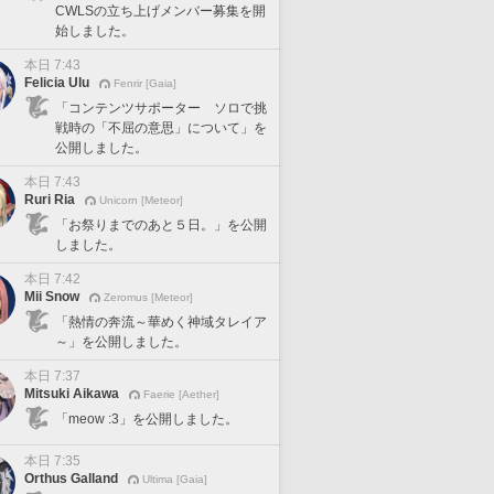
CWLSの立ち上げメンバー募集を開
始しました。
本日 7:43
Felicia Ulu
Fenrir [Gaia]
「コンテンツサポーター ソロで挑
戦時の「不屈の意思」について」を
公開しました。
本日 7:43
Ruri Ria
Unicorn [Meteor]
「お祭りまでのあと５日。」を公開
しました。
本日 7:42
Mii Snow
Zeromus [Meteor]
「熱情の奔流～華めく神域タレイア
～」を公開しました。
本日 7:37
Mitsuki Aikawa
Faerie [Aether]
「meow :3」を公開しました。
本日 7:35
Orthus Galland
Ultima [Gaia]