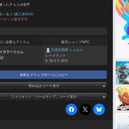
纏ったチョコボ装甲
扱い:
あり (購入条件付)
ーケット取引不可
引に必要なアイテム
販売ショップNPC
広域交易商 シュルメ
イカラージェム
レイクランド
50
X: 35.5 Y: 20.5
名称をクリップボードにコピー
埋め込みコード表示
ファンキット「ツールチップ」コード表示