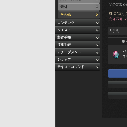
闇の装束を
素材
SHOP取り
その他
売却不可
マ
コンテンツ
クエスト
入手先
製作手帳
取
採集手帳
バ
アチーブメント
3
ショップ
テキストコマンド