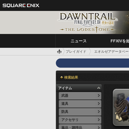
ニュース
FFXIVを
プレイガイド
エオルゼアデータベー
検索結果
アイテム
武器
道具
防具
アクセサリ
薬品・調理品