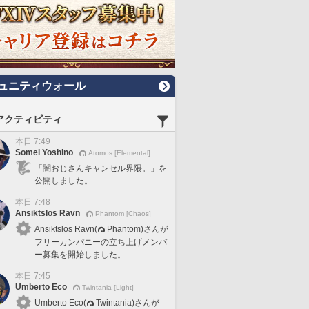
ュニティウォール
アクティビティ
本日 7:49
Somei Yoshino
Atomos [Elemental]
「闇おじさんキャンセル界隈。」を
公開しました。
本日 7:48
Ansiktslos Ravn
Phantom [Chaos]
Ansiktslos Ravn(
Phantom)さんが
フリーカンパニーの立ち上げメンバ
ー募集を開始しました。
本日 7:45
Umberto Eco
Twintania [Light]
Umberto Eco(
Twintania)さんが