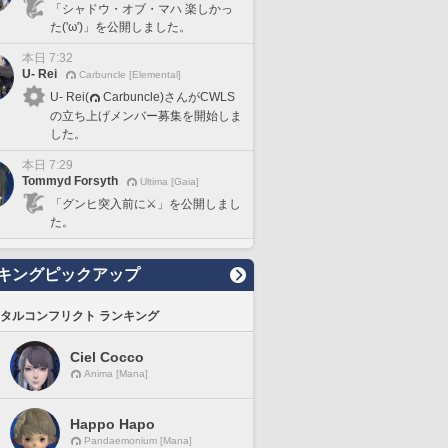
「シャドウ・オブ・マハ 楽しかっ
た('ω')」を公開しました。
本日 7:32
U- Rei
Carbuncle [Elemental]
U- Rei(
Carbuncle)さんがCWLS
の立ち上げメンバー募集を開始しま
した。
本日 7:29
Tommyd Forsyth
Ultima [Gaia]
「グンヒ突入前に⚔️」を公開しまし
た。
キングピックアップ
タルコンフリクト ランキング
Ciel Cocco
Anima [Mana]
Happo Hapo
Pandaemonium [Mana]