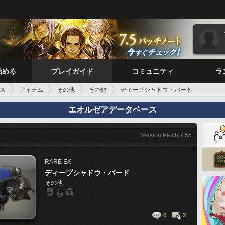
始める
プレイガイド
コミュニティ
ラ
ス
アイテム
その他
その他
ディープシャドウ・バード
エオルゼアデータベース
Version:Patch 7.55
RARE
EX
ディープシャドウ・バード
その他
0
2