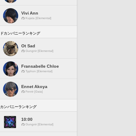
Vivi Ann
Kujata [Elemental]
ドカンパニーランキング
Ot Sad
Gungnir [Elemental]
Fransabelle Chloe
Typhon [Elemental]
Ennet Akoya
Fenrir [Gaia]
カンパニーランキング
10:00
Gungnir [Elemental]