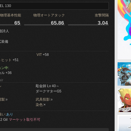
EL 130
物理基本性能
物理オートアタック
攻撃間隔
65
65.86
3.04
遊詩人
式装備
VIT
+58
トヒット
+51
ン中:
ル +36
ir
ル
彫金師 Lv 40～
ダークマターG5
製:
○
武具投影:
○
染色:
×
扱い:
あり
2 Gil
マーケット取引不可