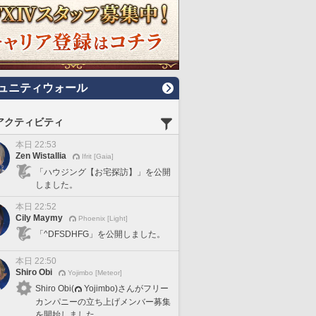
ュニティウォール
アクティビティ
本日 22:53
Zen Wistallia
Ifrit [Gaia]
「ハウジング【お宅探訪】」を公開
しました。
本日 22:52
Cily Maymy
Phoenix [Light]
「^DFSDHFG」を公開しました。
本日 22:50
Shiro Obi
Yojimbo [Meteor]
Shiro Obi(
Yojimbo)さんがフリー
カンパニーの立ち上げメンバー募集
を開始しました。