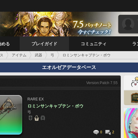
始める
プレイガイド
コミュニティ
ラ
ス
アイテム
武器
弓
ロミンサンキャプテン・ボウ
エオルゼアデータベース
Version:Patch 7.55
RARE
EX
ロミンサンキャプテン・ボウ
弓
0
2