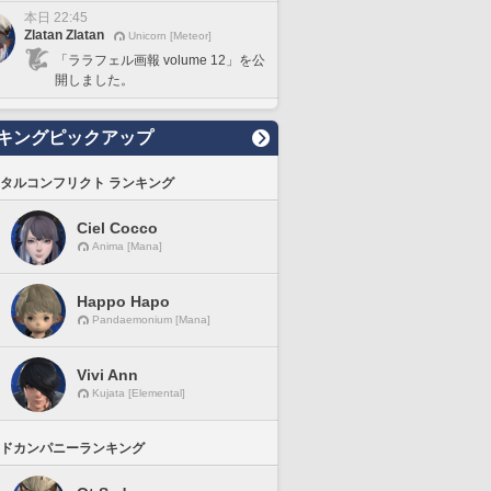
本日 22:45
Zlatan Zlatan
Unicorn [Meteor]
「ララフェル画報 volume 12」を公
開しました。
キングピックアップ
タルコンフリクト ランキング
Ciel Cocco
Anima [Mana]
Happo Hapo
Pandaemonium [Mana]
Vivi Ann
Kujata [Elemental]
ドカンパニーランキング