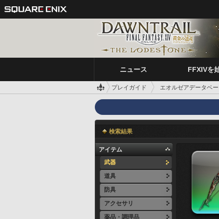
ニュース
FFXIVを
プレイガイド
エオルゼアデータベー
検索結果
アイテム
武器
道具
防具
アクセサリ
薬品・調理品