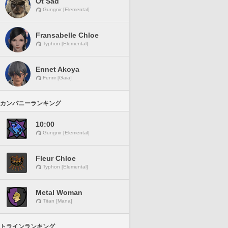
Ot Sad
Gungnir [Elemental]
Fransabelle Chloe
Typhon [Elemental]
Ennet Akoya
Fenrir [Gaia]
カンパニーランキング
10:00
Gungnir [Elemental]
Fleur Chloe
Typhon [Elemental]
Metal Woman
Titan [Mana]
トラインランキング