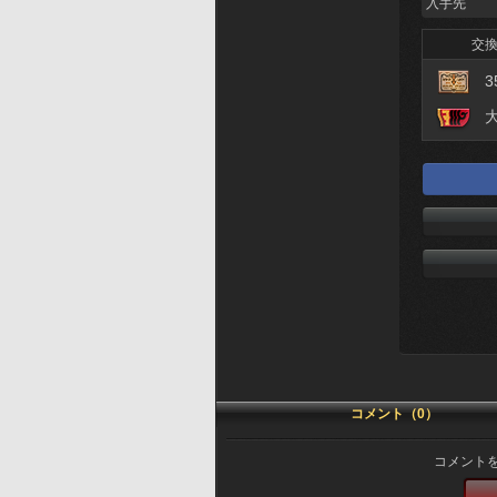
入手先
交
3
コメント（0）
コメント