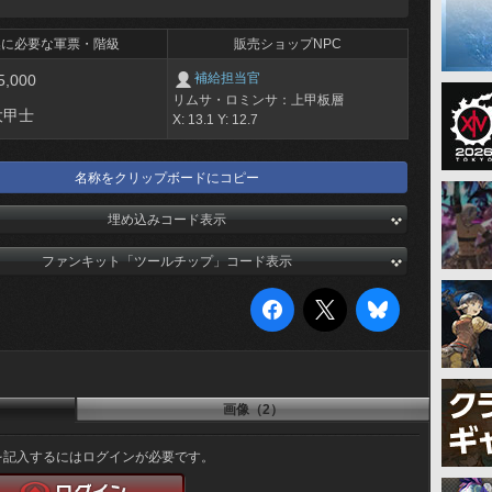
換に必要な軍票・階級
販売ショップNPC
補給担当官
5,000
リムサ・ロミンサ：上甲板層
大甲士
X: 13.1 Y: 12.7
名称をクリップボードにコピー
埋め込みコード表示
ファンキット「ツールチップ」コード表示
画像（2）
を記入するにはログインが必要です。