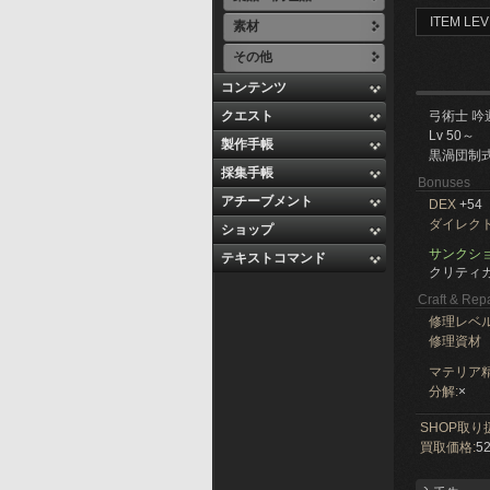
ITEM LEV
素材
その他
コンテンツ
クエスト
弓術士 吟
Lv 50～
製作手帳
黒渦団制
採集手帳
Bonuses
アチーブメント
DEX
+54
ダイレク
ショップ
サンクショ
テキストコマンド
クリティカ
Craft & Repa
修理レベ
修理資材
マテリア精
分解:
×
SHOP取り
買取価格:
52