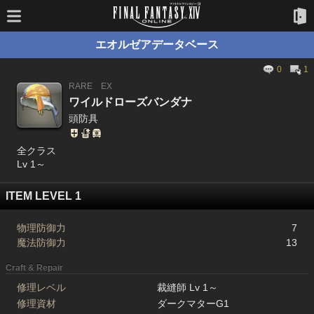
エオルゼアデータベース
0
1
RARE
EX
ワイルドローズバンダナ
頭防具
全クラス
Lv 1～
ITEM LEVEL 1
物理防御力
7
魔法防御力
13
Craft & Repair
修理レベル
裁縫師 Lv 1～
修理資材
ダークマターG1