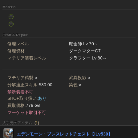
Materia
Craft & Repair
修理レベル
彫金師 Lv 70～
修理資材
ダークマターG7
マテリア装着レベル
クラフター Lv 80～
マテリア精製:
○
武具投影:
○
分解適正スキル:
530.00
染色:
×
禁断装着不可
SHOP取り扱い:
あり
買取価格:
776 Gil
マーケット取引不可
入手元のアイテム
(
1
)
エデンモーン・ブレスレットチェスト【ILv530】