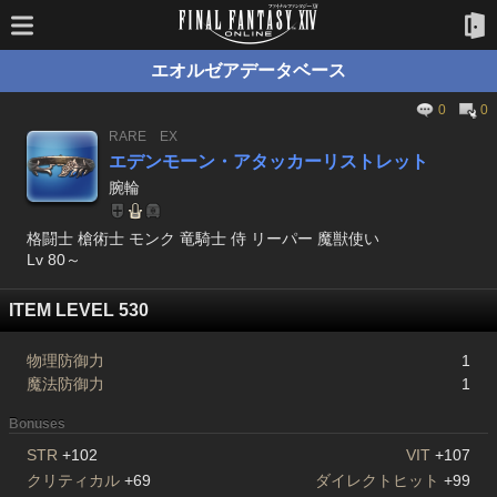
エオルゼアデータベース
0
0
RARE
EX
エデンモーン・アタッカーリストレット
腕輪
格闘士 槍術士 モンク 竜騎士 侍 リーパー 魔獣使い
Lv 80～
ITEM LEVEL 530
物理防御力
1
魔法防御力
1
Bonuses
STR
+102
VIT
+107
クリティカル
+69
ダイレクトヒット
+99