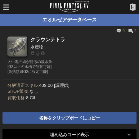
エオルゼアデータベース
0
2
クラウンテトラ
水産物
太い黒の縞が特徴の淡水魚
[G2以上の水槽で飼育可能]
[魚拓額縁G2に設定可能]
分解適正スキル:
409.00 [調理師]
SHOP販売:
なし
買取価格:
8 Gil
名称をクリップボードにコピー
埋め込みコード表示