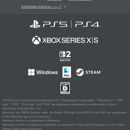
利用者情報の外部送信について
©2026 Sony Interactive Entertainment LLC."PlayStation Family Mark", "PlayStation", "PS5
logo", "PS5", "PS4 logo" and "PS4" are registered trademarks or trademarks of Sony
Interactive Entertainment Inc.
Microsoft, the XBOX Sphere mark, the Series X|S logo and XBOX Series X|S are trademarks
of the Microsoft group of companies.
Nintendo Switch is a trademark of Nintendo.
Windows is either a registered trademark or trademark of Microsoft Corporation in the United
States and/or other countries.