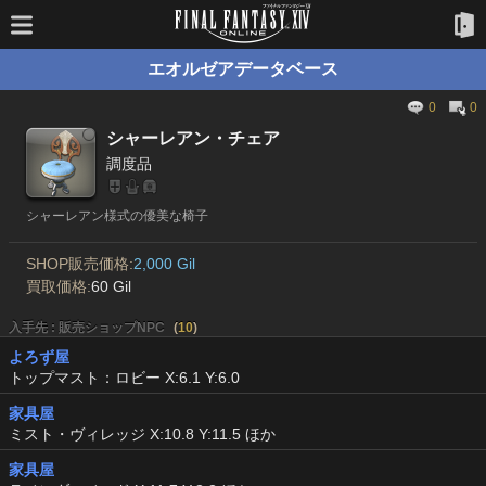
エオルゼアデータベース
0
0
シャーレアン・チェア
調度品
シャーレアン様式の優美な椅子
SHOP販売価格:
2,000 Gil
買取価格:
60 Gil
入手先 : 販売ショップNPC
(
10
)
よろず屋
トップマスト：ロビー X:6.1 Y:6.0
家具屋
ミスト・ヴィレッジ X:10.8 Y:11.5 ほか
家具屋