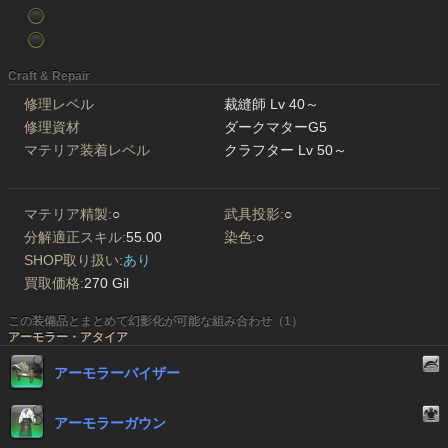
Craft & Repair
修理レベル
裁縫師 Lv 40～
修理資材
ダークマターG5
マテリア装着レベル
クラフター Lv 50～
マテリア精製:
○
武具投影:
○
分解適正スキル:
55.00
染色:
○
SHOP取り扱い:
あり
買取価格:
270 Gil
この装備品とまとめて幻影化が可能な組み合わせ（1）
アーモラー・アタイア
アーモラーバイザー
アーモラーガウン