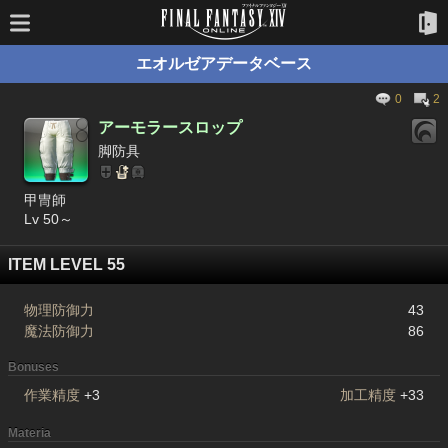
エオルゼアデータベース
0
2
アーモラースロップ
脚防具
甲冑師
Lv 50～
ITEM LEVEL 55
物理防御力
43
魔法防御力
86
Bonuses
作業精度
+3
加工精度
+33
Materia