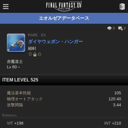
エオルゼアデータベース
0
2
RARE
EX
ダイヤウェポン・ハンガー
細剣
赤魔道士
Lv 80～
ITEM LEVEL 525
魔法基本性能
105
物理オートアタック
120.40
攻撃間隔
3.44
Bonuses
VIT
+198
INT
+210