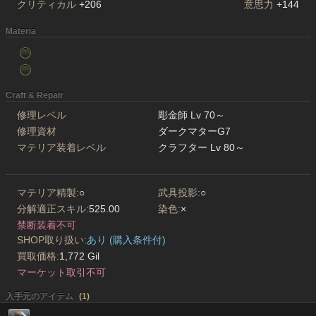
クリティカル
+206
意思力
+144
Materia
Craft & Repair
修理レベル
彫金師 Lv 70～
修理資材
ダークマターG7
マテリア装着レベル
クラフター Lv 80～
マテリア精製:
○
武具投影:
○
分解適正スキル:
525.00
染色:
×
禁断装着不可
SHOP取り扱い:
あり (購入条件付)
買取価格:
1,772 Gil
マーケット取引不可
入手元のアイテム
(
1
)