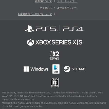
著作権について
サポートセンター
ライセンス
ルール＆ポリシー
利用者情報の外部送信について
©2026 Sony Interactive Entertainment LLC."PlayStation Family Mark", "PlayStation", "PS5
logo", "PS5", "PS4 logo" and "PS4" are registered trademarks or trademarks of Sony
Interactive Entertainment Inc.
Microsoft, the XBOX Sphere mark, the Series X|S logo and XBOX Series X|S are trademarks
of the Microsoft group of companies.