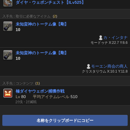
ダイヤ・ウェポンチェスト【ILv525】
入手先 : 取引に必要なアイテム
(
2
)
未知蛮神のトーテム像【剛】
10
カ・インタナ
モードゥナ X:22.7 Y:6.6
未知蛮神のトーテム像【剛】
10
モーエン商会の商人
クリスタリウム X:10.1 Y:11.8
入手先 : コンテンツ
(
1
)
極ダイヤウェポン捕獲作戦
Lv
80
平均アイテムレベル
510
討伐・討滅戦
名称をクリップボードにコピー