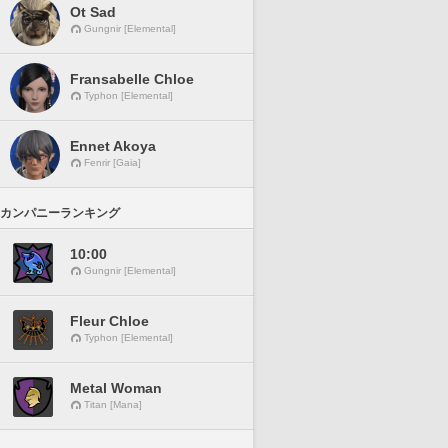
Ot Sad
Gungnir [Elemental]
Fransabelle Chloe
Typhon [Elemental]
Ennet Akoya
Fenrir [Gaia]
カンパニーランキング
10:00
Gungnir [Elemental]
Fleur Chloe
Typhon [Elemental]
Metal Woman
Titan [Mana]