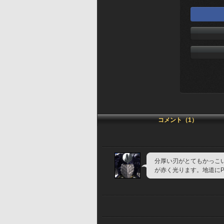
コメント（1）
分厚い刃がとてもかっこ
が赤く光ります。地道に