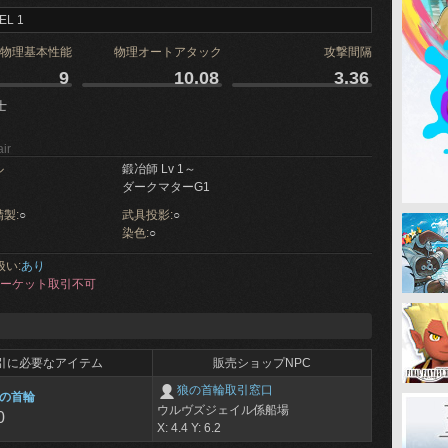
EL 1
物理基本性能
物理オートアタック
攻撃間隔
9
10.08
3.36
士
ir
ル
鍛冶師 Lv 1～
ダークマターG1
製:
○
武具投影:
○
染色:
○
扱い:
あり
ーケット取引不可
引に必要なアイテム
販売ショップNPC
狼の首輪取引窓口
の首輪
ウルヴズジェイル係船場
0
X: 4.4 Y: 6.2