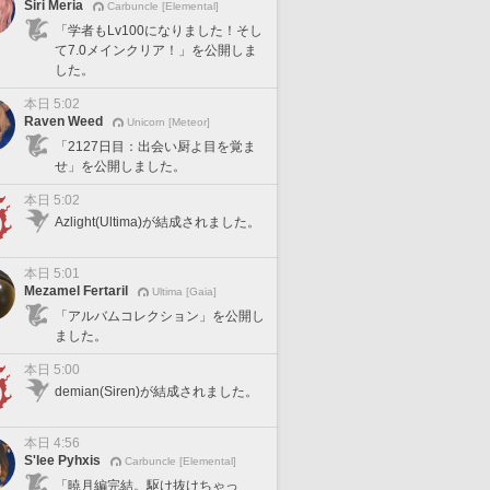
Siri Meria
Carbuncle [Elemental]
「学者もLv100になりました！そし
て7.0メインクリア！」を公開しま
した。
本日 5:02
Raven Weed
Unicorn [Meteor]
「2127日目：出会い厨よ目を覚ま
せ」を公開しました。
本日 5:02
Azlight(Ultima)が結成されました。
本日 5:01
Mezamel Fertaril
Ultima [Gaia]
「アルバムコレクション」を公開し
ました。
本日 5:00
demian(Siren)が結成されました。
本日 4:56
S'lee Pyhxis
Carbuncle [Elemental]
「暁月編完結。駆け抜けちゃっ