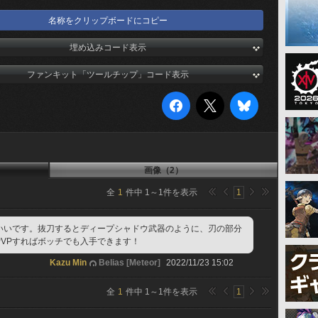
名称をクリップボードにコピー
埋め込みコード表示
ファンキット「ツールチップ」コード表示
画像（2）
全
1
件中
1
～
1
件を表示
1
いいです。抜刀するとディープシャドウ武器のように、刃の部分
PVPすればボッチでも入手できます！
Kazu Min
Belias [Meteor]
2022/11/23 15:02
全
1
件中
1
～
1
件を表示
1