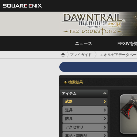
ニュース
FFXIVを
プレイガイド
エオルゼアデータベー
検索結果
アイテム
武器
道具
防具
アクセサリ
薬品・調理品