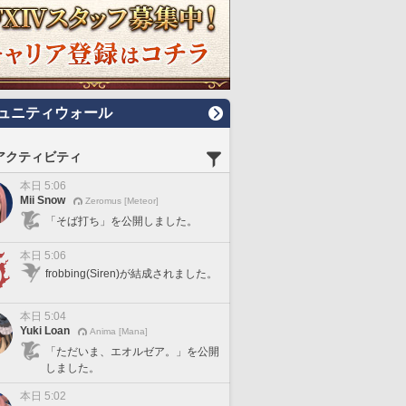
ュニティウォール
アクティビティ
本日 5:06
Mii Snow
Zeromus [Meteor]
「そば打ち」を公開しました。
本日 5:06
frobbing(Siren)が結成されました。
本日 5:04
Yuki Loan
Anima [Mana]
「ただいま、エオルゼア。」を公開
しました。
本日 5:02