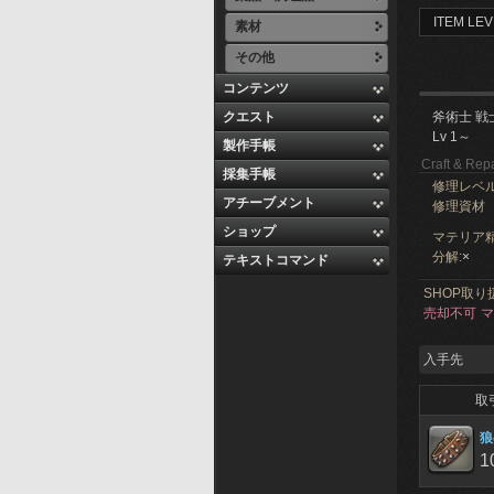
ITEM LEV
素材
その他
コンテンツ
クエスト
斧術士 戦
Lv 1～
製作手帳
Craft & Repa
採集手帳
修理レベ
アチーブメント
修理資材
ショップ
マテリア精
分解:
×
テキストコマンド
SHOP取り
売却不可
マ
入手先
取
狼
1