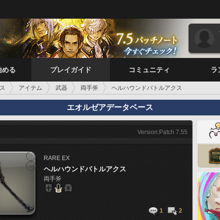
始める
プレイガイド
コミュニティ
ラ
ス
アイテム
武器
両手斧
ヘルハウンドバトルアクス
エオルゼアデータベース
Version:Patch 7.55
RARE
EX
ヘルハウンドバトルアクス
両手斧
1
2