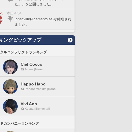
た。」を公開しました。
本日 4:54
jonshville(Adamantoise)が結成され
ました。
キングピックアップ
タルコンフリクト ランキング
Ciel Cocco
Anima [Mana]
Happo Hapo
Pandaemonium [Mana]
Vivi Ann
Kujata [Elemental]
ドカンパニーランキング