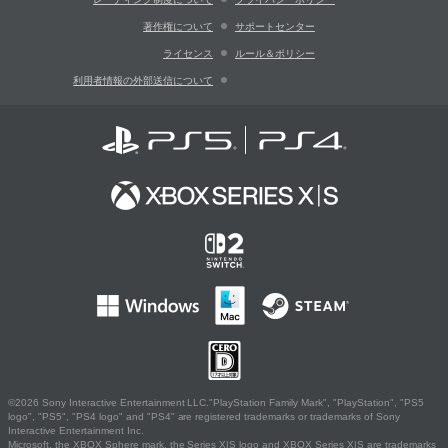
著作権について
サポートセンター
ライセンス
ルール＆ポリシー
利用者情報の外部送信について
©2026 Sony Interactive Entertainment LLC."PlayStation Family Mark", "PlayStation", "PS5
logo", "PS5", "PS4 logo" and "PS4" are registered trademarks or trademarks of Sony
Interactive Entertainment Inc.
Microsoft, the XBOX Sphere mark, the Series X|S logo and XBOX Series X|S are trademarks