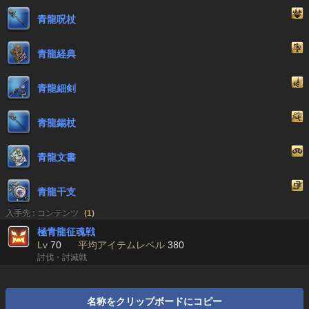
青龍呪杖
青龍経典
青龍細剣
青龍錫杖
青龍文書
青龍干支
入手先 : コンテンツ
(
1
)
極青龍征魂戦
Lv
70
平均アイテムレベル
380
討伐・討滅戦
名称をクリップボードにコピー