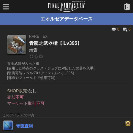
エオルゼアデータベース
0
0
RARE
EX
青龍之武器櫃【ILv395】
雑貨
青龍武器が入った櫃
[使用した時点のクラス・ジョブに対応した武器を入手]
[装備可能レベル:70 / アイテムレベル:395]
[都市やフィールドで使用可能]
SHOP販売:
なし
売却不可
マーケット取引不可
このアイテムの中身
青龍直剣