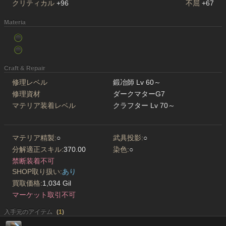
クリティカル
+96
不屈
+67
Materia
Craft & Repair
修理レベル
鍛冶師 Lv 60～
修理資材
ダークマターG7
マテリア装着レベル
クラフター Lv 70～
マテリア精製:
○
武具投影:
○
分解適正スキル:
370.00
染色:
○
禁断装着不可
SHOP取り扱い:
あり
買取価格:
1,034 Gil
マーケット取引不可
入手元のアイテム
(
1
)