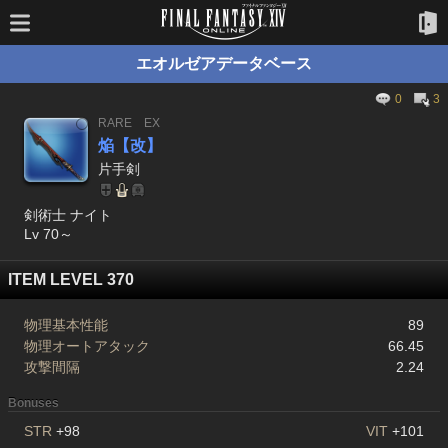
エオルゼアデータベース
0
3
RARE
EX
焔【改】
片手剣
剣術士 ナイト
Lv 70～
ITEM LEVEL 370
物理基本性能
89
物理オートアタック
66.45
攻撃間隔
2.24
Bonuses
STR
+98
VIT
+101