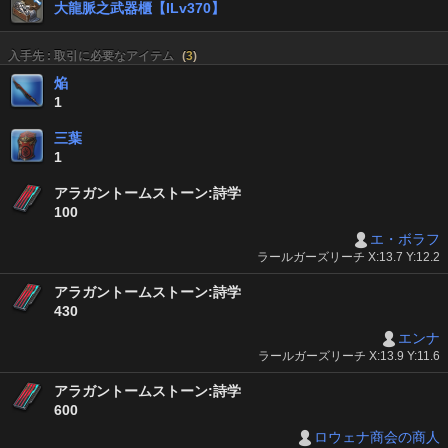
大龍脈之武器櫃【ILv370】
入手先 : 取引に必要なアイテム
(
3
)
焔
1
三葉
1
アラガントームストーン:詩学
100
エ・ボラフ
ラールガーズリーチ X:13.7 Y:12.2
アラガントームストーン:詩学
430
エンナ
ラールガーズリーチ X:13.9 Y:11.6
アラガントームストーン:詩学
600
ロウェナ商会の商人