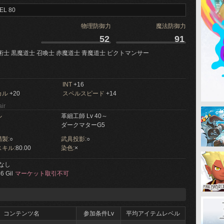
EL 80
物理防御力
魔法防御力
52
91
術士 黒魔道士 召喚士 赤魔道士 青魔道士 ピクトマンサー
INT
+16
カル
+20
スペルスピード
+14
ir
ル
革細工師 Lv 40～
ダークマターG5
製:
○
武具投影:
○
キル:
80.00
染色:
×
なし
6 Gil
マーケット取引不可
コンテンツ名
参加条件Lv
平均アイテムレベル