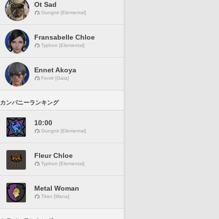
Ot Sad
Gungnir [Elemental]
Fransabelle Chloe
Typhon [Elemental]
Ennet Akoya
Fenrir [Gaia]
カンパニーランキング
10:00
Gungnir [Elemental]
Fleur Chloe
Typhon [Elemental]
Metal Woman
Titan [Mana]