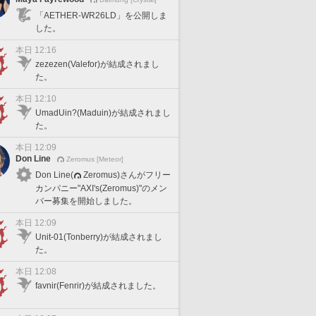
「AETHER-WR26LD」を公開しま
した。
本日 12:16
zezezen(Valefor)が結成されまし
た。
本日 12:10
UmadUin?(Maduin)が結成されまし
た。
本日 12:09
Don Line
Zeromus [Meteor]
Don Line(
Zeromus)さんがフリー
カンパニー"AXI's(Zeromus)"のメン
バー募集を開始しました。
本日 12:09
Unit-01(Tonberry)が結成されまし
た。
本日 12:08
favnir(Fenrir)が結成されました。