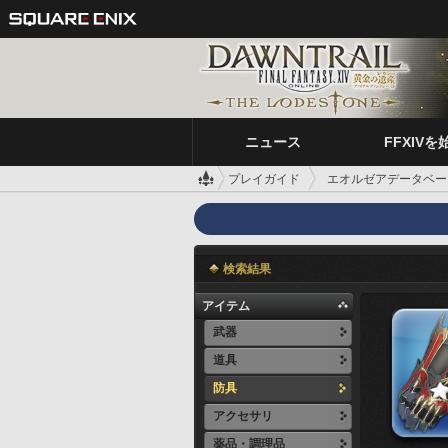
ニュース
FFXIVを
プレイガイド
エオルゼアデータベー
検索結果
アイテム
武器
道具
防具
アクセサリ
薬品・調理品