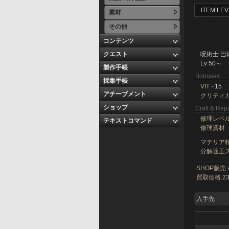
ITEM LEV
素材
その他
コンテンツ
クエスト
呪術士 巴
Lv 50～
製作手帳
Bonuses
採集手帳
VIT
+15
アチーブメント
クリティ
ショップ
Craft & Repa
修理レベ
テキストコマンド
修理資材
マテリア精
分解適正ス
SHOP販売:
買取価格:
23
入手先