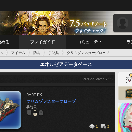
始める
プレイガイド
コミュニティ
ラ
ス
アイテム
防具
手防具
クリムゾンスターグローブ
エオルゼアデータベース
Version:Patch 7.55
RARE
EX
クリムゾンスターグローブ
手防具
1
2