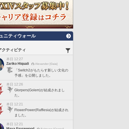
ュニティウォール
アクティビティ
本日 12:27
Zariko Hiquali
Alexander [Gaia]
「Switch2がもたらす新しい文化の
予感」を公開しました。
本日 12:26
Glorpers(Golem)が結成されまし
た。
本日 12:21
FlowerPower(Rafflesia)が結成され
ました。
本日 12:21
Maya Fayrewood
Balmung [Crystal]