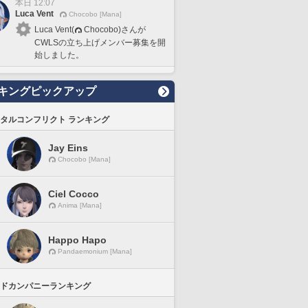
本日 12:07
Luca Vent
Chocobo [Mana]
Luca Vent(
Chocobo)さんが
CWLSの立ち上げメンバー募集を開
始しました。
キングピックアップ
タルコンフリクト ランキング
Jay Eins
Chocobo [Mana]
Ciel Cocco
Anima [Mana]
Happo Hapo
Pandaemonium [Mana]
ドカンパニーランキング