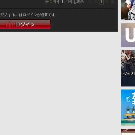
全
1
件中
1
～
1
件を表示
1
を記入するにはログインが必要です。