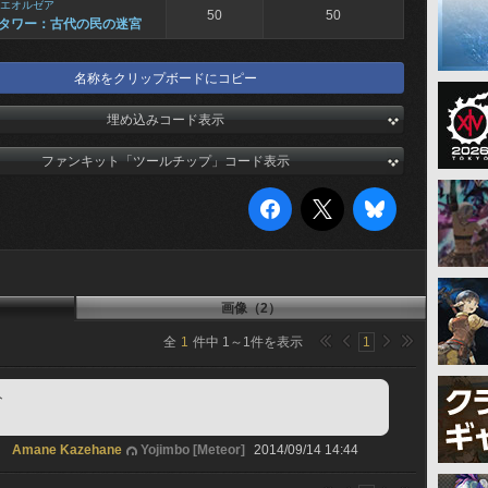
エオルゼア
50
50
タワー：古代の民の迷宮
名称をクリップボードにコピー
埋め込みコード表示
ファンキット「ツールチップ」コード表示
画像（2）
全
1
件中
1
～
1
件を表示
1
ト
Amane Kazehane
Yojimbo [Meteor]
2014/09/14 14:44