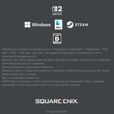
©2026 Sony Interactive Entertainment LLC."PlayStation Family Mark", "PlayStation", "PS5
logo", "PS5", "PS4 logo" and "PS4" are registered trademarks or trademarks of Sony
Interactive Entertainment Inc.
Microsoft, the XBOX Sphere mark, the Series X|S logo and XBOX Series X|S are trademarks
of the Microsoft group of companies.
Nintendo Switch is a trademark of Nintendo.
Windows is either a registered trademark or trademark of Microsoft Corporation in the United
States and/or other countries.
Mac is a trademark of Apple Inc.
©2026 Valve Corporation. Steam and the Steam logo are trademarks and/or registered
trademarks of Valve Corporation in the U.S. and/or other countries.
© SQUARE ENIX