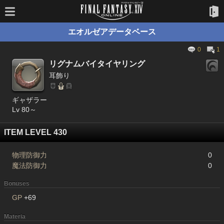
エオルゼアデータベース
0
1
リグナムバイタイヤリング
耳飾り
ギャザラー
Lv 80～
ITEM LEVEL 430
物理防御力
0
魔法防御力
0
Bonuses
GP
+69
Materia