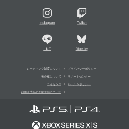
Instagram
Twitch
LINE
Bluesky
レーティング制度について
プライバシーポリシー
著作権について
サポートセンター
ライセンス
ルール＆ポリシー
利用者情報の外部送信について