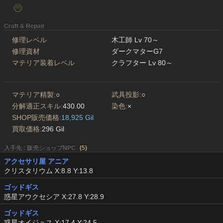
Craft & Repair
修理レベル
木工師 Lv 70～
修理資材
ダークマターG7
マテリア装着レベル
クラフター Lv 80～
マテリア精製:
○
武具投影:
○
分解適正スキル:
430.00
染色:
×
SHOP販売価格:
18,925 Gil
買取価格:
296 Gil
入手先 : 販売ショップNPC
(
5
)
アクセサリ屋 アニア
クリスタリウム X:8.8 Y:13.8
ゴッドギス
惑星アウクセシア X:27.8 Y:28.9
ゴッドギス
惑星オイジュス X:17.4 Y:24.5