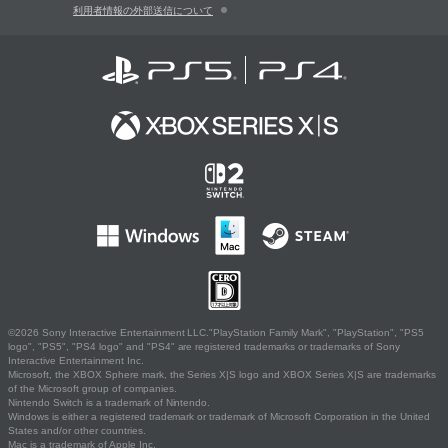
利用者情報の外部送信について
©2026 Sony Interactive Entertainment LLC."PlayStation Family Mark", "PlayStation", "PS5
logo", "PS5", "PS4 logo" and "PS4" are registered trademarks or trademarks of Sony
Interactive Entertainment Inc.
Microsoft, the XBOX Sphere mark, the Series X|S logo and XBOX Series X|S are trademarks
of the Microsoft group of companies.
Nintendo Switch is a trademark of Nintendo.
Windows is either a registered trademark or trademark of Microsoft Corporation in the United
States and/or other countries.
Mac is a trademark of Apple Inc.