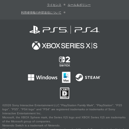
ライセンス
ルール＆ポリシー
利用者情報の外部送信について
©2026 Sony Interactive Entertainment LLC."PlayStation Family Mark", "PlayStation", "PS5
logo", "PS5", "PS4 logo" and "PS4" are registered trademarks or trademarks of Sony
Interactive Entertainment Inc.
Microsoft, the XBOX Sphere mark, the Series X|S logo and XBOX Series X|S are trademarks
of the Microsoft group of companies.
Nintendo Switch is a trademark of Nintendo.