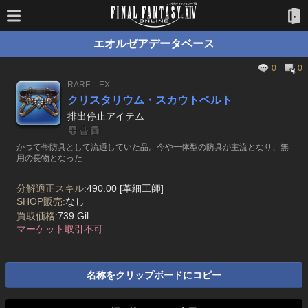
エオルゼアデータベース
0
0
RARE
EX
クリスタリウム・スカウトベルト
排出停止アイテム
かつて帯防具として流通していた品。今や一体型の防具が主流となり、無
用の長物となった
分解適正スキル:
490.00 [革細工師]
SHOP販売:
なし
買取価格:
739 Gil
マーケット取引不可
名称をクリップボードにコピー