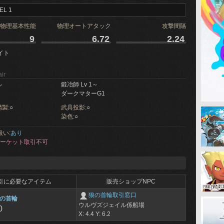
EL 1
物理基本性能
物理オートアタック
攻撃間隔
9
6.72
2.24
イト
ir
ル
鍛冶師 Lv 1～
ダークマターG1
製:
○
武具投影:
○
染色:
○
扱い:
あり
ーケット取引不可
引に必要なアイテム
販売ショップNPC
狼の首輪取引窓口
の首輪
ウルヴズジェイル係船場
0
X: 4.4 Y: 6.2