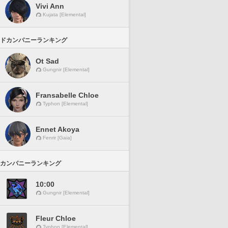
Vivi Ann
Kujata [Elemental]
ドカンパニーランキング
Ot Sad
Gungnir [Elemental]
Fransabelle Chloe
Typhon [Elemental]
Ennet Akoya
Fenrir [Gaia]
カンパニーランキング
10:00
Gungnir [Elemental]
Fleur Chloe
Typhon [Elemental]