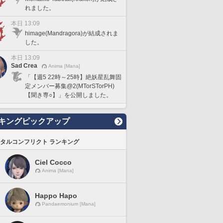
れました。
本日 13:09
himage(Mandragora)が結成されま
した。
本日 13:09
Sad Crea
Anima [Mana]
「【週5 22時～25時】絶妖星乱舞固
定メンバー募集@2(MTorSTorPH)
【聞き専○】」を公開しました。
キングピックアップ
タルコンフリクト ランキング
Ciel Cocco
Anima [Mana]
Happo Hapo
Pandaemonium [Mana]