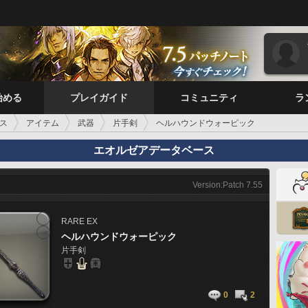
始める
プレイガイド
コミュニティ
ラ
ス
アイテム
武器
片手剣
ヘルハウンドウォーピック
エオルゼアデータベース
Version:Patch 7.55
RARE
EX
ヘルハウンドウォーピック
片手剣
0
2