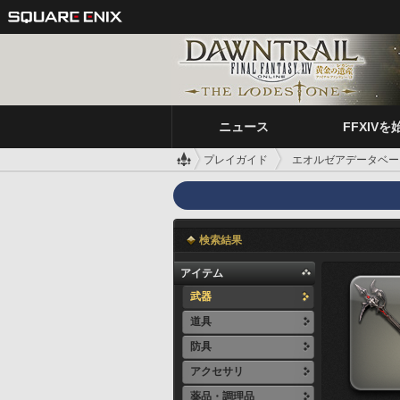
ニュース
FFXIVを
プレイガイド
エオルゼアデータベー
検索結果
アイテム
武器
道具
防具
アクセサリ
薬品・調理品