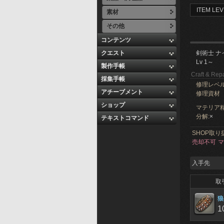
ITEM LEV
素材
その他
コンテンツ
クエスト
剣術士 ナ
Lv 1～
製作手帳
Craft & Repa
採集手帳
修理レベ
アチーブメント
修理資材
ショップ
マテリア精
分解:
×
テキストコマンド
SHOP取り
売却不可
マ
入手先
取
狼
1