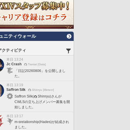
ュニティウォール
アクティビティ
本日 13:24
Jc Crash
Tiamat [Gaia]
「日記20260806」を公開しまし
た。
本日 13:19
Saffron Silk
Shinryu [Meteor]
Saffron Silk(
Shinryu)さんが
CWLSの立ち上げメンバー募集を開
始しました。
本日 13:17
m-srelationship(Hades)が結成され
ました。