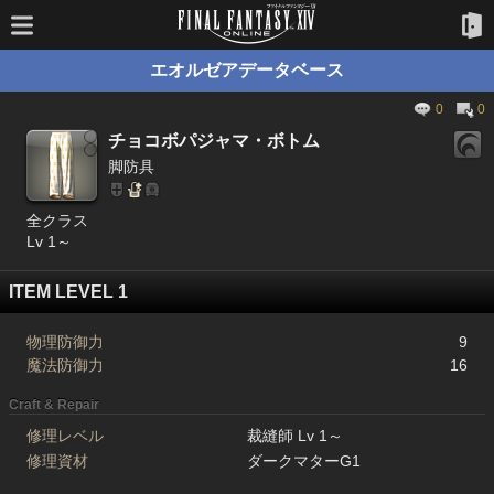
エオルゼアデータベース
0
0
チョコボパジャマ・ボトム
脚防具
全クラス
Lv 1～
ITEM LEVEL 1
物理防御力
9
魔法防御力
16
Craft & Repair
修理レベル
裁縫師 Lv 1～
修理資材
ダークマターG1