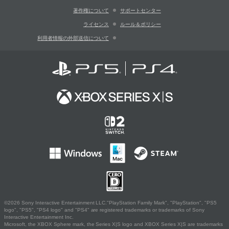
著作権について
サポートセンター
ライセンス
ルール＆ポリシー
利用者情報の外部送信について
©2026 Sony Interactive Entertainment LLC."PlayStation Family Mark", "PlayStation", "PS5
logo", "PS5", "PS4 logo" and "PS4" are registered trademarks or trademarks of Sony
Interactive Entertainment Inc.
Microsoft, the XBOX Sphere mark, the Series X|S logo and XBOX Series X|S are trademarks