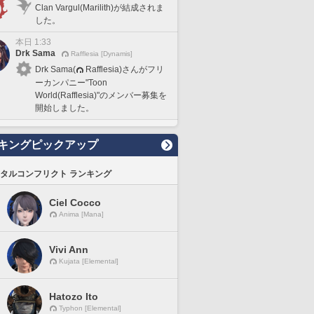
Clan Vargul(Marilith)が結成されま
した。
本日 1:33
Drk Sama
Rafflesia [Dynamis]
Drk Sama(
Rafflesia)さんがフリ
ーカンパニー"Toon
World(Rafflesia)"のメンバー募集を
開始しました。
キングピックアップ
タルコンフリクト ランキング
Ciel Cocco
Anima [Mana]
Vivi Ann
Kujata [Elemental]
Hatozo Ito
Typhon [Elemental]