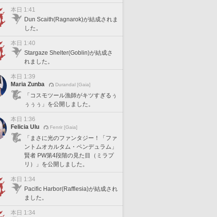
本日 1:41
Dun Scaith(Ragnarok)が結成されま
した。
本日 1:40
Stargaze Shelter(Goblin)が結成さ
れました。
本日 1:39
Maria Zunba
Durandal [Gaia]
「コスモツール漁師がキツすぎるぅ
ぅぅぅ」を公開しました。
本日 1:36
Felicia Ulu
Fenrir [Gaia]
「まさに光のファンタジー！「ファ
ントムオカルタム・ペンデュラム」
賢者 PW第4段階の見た目（ミラプ
リ）」を公開しました。
本日 1:34
Pacific Harbor(Rafflesia)が結成され
ました。
本日 1:34