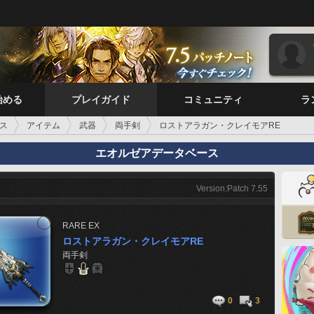
始める
プレイガイド
コミュニティ
ラ
ス
アイテム
武器
両手剣
ロストアラガン・クレイモアRE
エオルゼアデータベース
Version:Patch 7.55
RARE
EX
ロストアラガン・クレイモアRE
両手剣
0
3