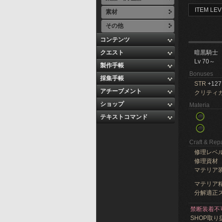
ITEM LEV
素材
その他
コンテンツ
クエスト
暗黒騎士
Lv 70～
製作手帳
Bonuses
採集手帳
STR
+127
アチーブメント
クリティ
ショップ
Materia
テキストコマンド
Craft & Repa
修理レベ
修理資材
マテリア
マテリア精
分解適正ス
禁断装着不
SHOP取り