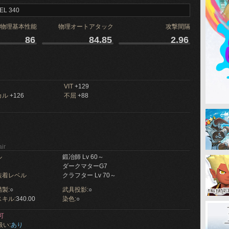
EL 340
物理基本性能
物理オートアタック
攻撃間隔
86
84.85
2.96
VIT
+129
カル
+126
不屈
+88
ir
ル
鍛冶師 Lv 60～
ダークマターG7
装着レベル
クラフター Lv 70～
製:
○
武具投影:
○
キル:
340.00
染色:
○
可
扱い:
あり