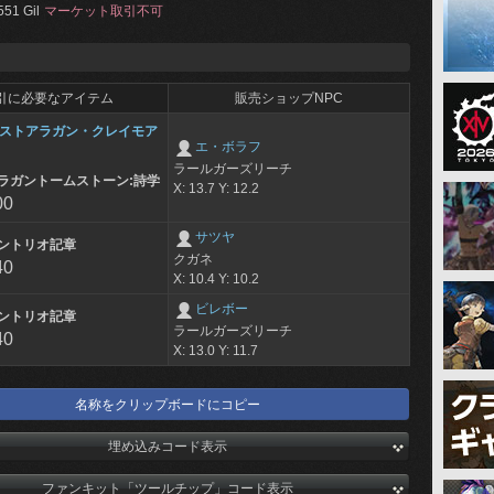
551 Gil
マーケット取引不可
引に必要なアイテム
販売ショップNPC
ストアラガン・クレイモア
エ・ボラフ
ラールガーズリーチ
ラガントームストーン:詩学
X: 13.7 Y: 12.2
00
サツヤ
ントリオ記章
クガネ
40
X: 10.4 Y: 10.2
ビレボー
ントリオ記章
ラールガーズリーチ
40
X: 13.0 Y: 11.7
名称をクリップボードにコピー
埋め込みコード表示
ファンキット「ツールチップ」コード表示