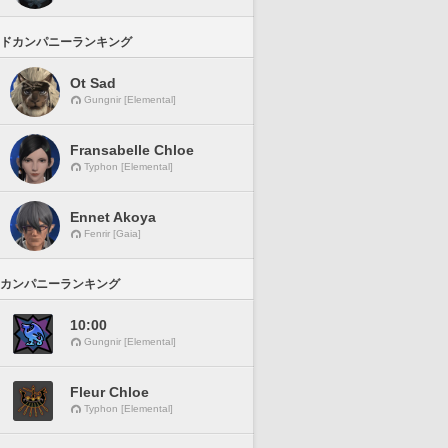
ドカンパニーランキング
Ot Sad
Gungnir [Elemental]
Fransabelle Chloe
Typhon [Elemental]
Ennet Akoya
Fenrir [Gaia]
カンパニーランキング
10:00
Gungnir [Elemental]
Fleur Chloe
Typhon [Elemental]