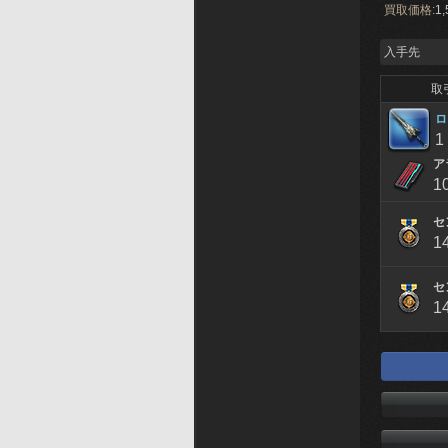
買取価格:
1,
入手先
取
ロ
1
ア
1
セ
1
セ
1