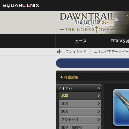
ニュース
FFXIVを
プレイガイド
エオルゼアデータベー
検索結果
アイテム
武器
道具
防具
アクセサリ
薬品・調理品