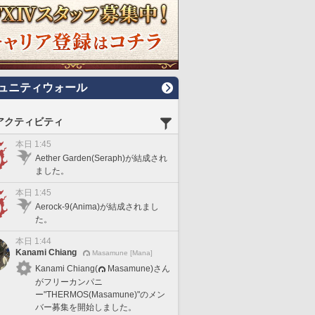
ュニティウォール
アクティビティ
本日 1:45
Aether Garden(Seraph)が結成され
ました。
本日 1:45
Aerock-9(Anima)が結成されまし
た。
本日 1:44
Kanami Chiang
Masamune [Mana]
Kanami Chiang(
Masamune)さん
がフリーカンパニ
ー"THERMOS(Masamune)"のメン
バー募集を開始しました。