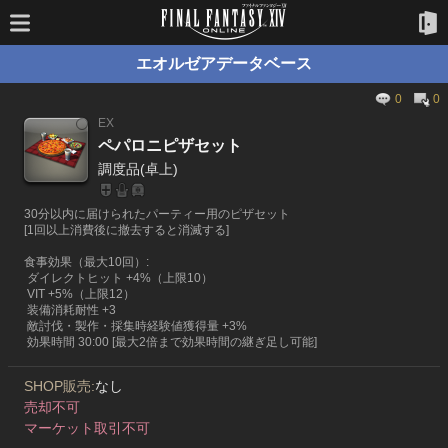
エオルゼアデータベース
0
0
EX
ペパロニピザセット
調度品(卓上)
30分以内に届けられたパーティー用のピザセット
[1回以上消費後に撤去すると消滅する]
食事効果（最大10回）:
ダイレクトヒット +4%（上限10）
VIT +5%（上限12）
装備消耗耐性 +3
敵討伐・製作・採集時経験値獲得量 +3%
効果時間 30:00 [最大2倍まで効果時間の継ぎ足し可能]
SHOP販売:
なし
売却不可
マーケット取引不可